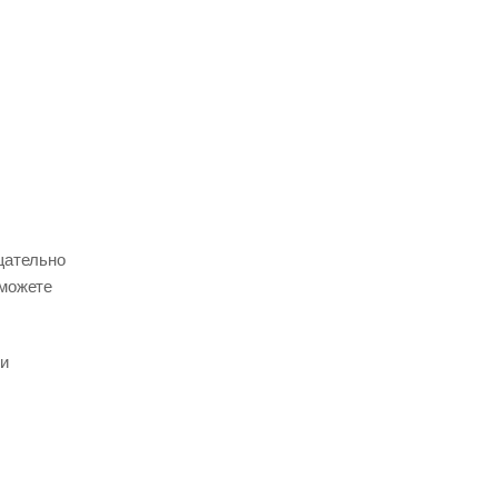
щательно
 можете
ми