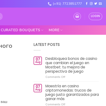
(+91) 7723851777
LOGIN
CURATED BOUQUETS
MORE
ного
LATEST POSTS
Desbloquea bonos de casino
07
Aug
que cambian el juego en
Mostbet: tu mejora de
perspectiva de juego
on
Comments Off
Desbloquea
bonos
Maestría en casino
07
de
Aug
criptomonedas: trucos de
casino
juego justo garantizados para
que
ganar más
а ваш
cambian
on
Comments Off
el