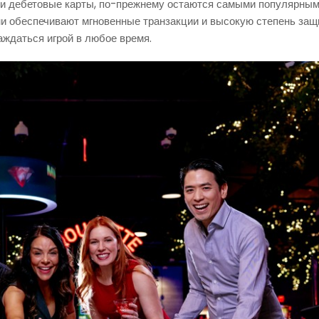
ые и дебетовые карты, по-прежнему остаются самыми популярны
Они обеспечивают мгновенные транзакции и высокую степень за
аждаться игрой в любое время.