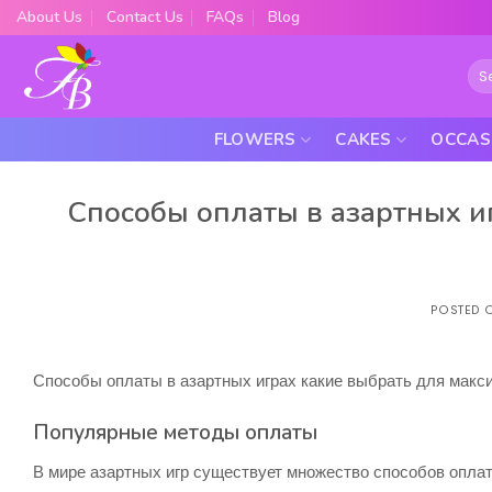
Skip
About Us
Contact Us
FAQs
Blog
to
content
Sea
for:
FLOWERS
CAKES
OCCAS
Способы оплаты в азартных и
POSTED 
Способы оплаты в азартных играх какие выбрать для макс
Популярные методы оплаты
В мире азартных игр существует множество способов опла