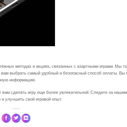
ёжных методах и акциях, связанных с азартными играми. Мы т
 вам выбрать самый удобный и безопасный способ оплаты. Вы
ерную информацию.
ут вам сделать игру еще более увлекательной. Следите за наши
и улучшить свой игровой опыт.