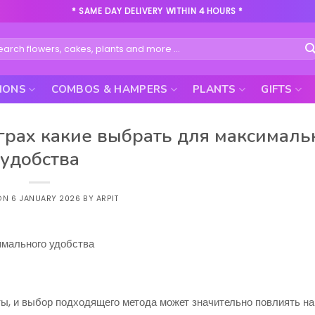
* SAME DAY DELIVERY WITHIN 4 HOURS *
rch
IONS
COMBOS & HAMPERS
PLANTS
GIFTS
грах какие выбрать для максималь
удобства
ON
6 JANUARY 2026
BY
ARPIT
имального удобства
ты, и выбор подходящего метода может значительно повлиять н