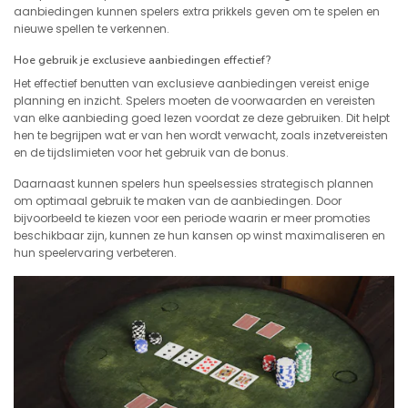
aanbiedingen kunnen spelers extra prikkels geven om te spelen en
nieuwe spellen te verkennen.
Hoe gebruik je exclusieve aanbiedingen effectief?
Het effectief benutten van exclusieve aanbiedingen vereist enige
planning en inzicht. Spelers moeten de voorwaarden en vereisten
van elke aanbieding goed lezen voordat ze deze gebruiken. Dit helpt
hen te begrijpen wat er van hen wordt verwacht, zoals inzetvereisten
en de tijdslimieten voor het gebruik van de bonus.
Daarnaast kunnen spelers hun speelsessies strategisch plannen
om optimaal gebruik te maken van de aanbiedingen. Door
bijvoorbeeld te kiezen voor een periode waarin er meer promoties
beschikbaar zijn, kunnen ze hun kansen op winst maximaliseren en
hun speelervaring verbeteren.