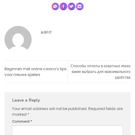
ARPIT
Способы оплаты в азартных играх
Beginnen met online casino’s tips
какие выбрать для максимального
voor nieuwe spelers
удобства
Leave a Reply
Your email address will not be published.
Required fields are
marked
*
Comment
*