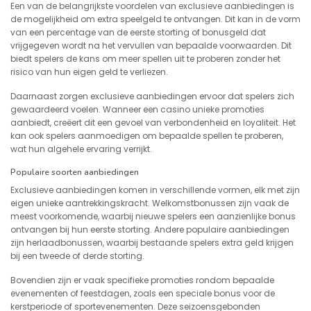
Een van de belangrijkste voordelen van exclusieve aanbiedingen is
de mogelijkheid om extra speelgeld te ontvangen. Dit kan in de vorm
van een percentage van de eerste storting of bonusgeld dat
vrijgegeven wordt na het vervullen van bepaalde voorwaarden. Dit
biedt spelers de kans om meer spellen uit te proberen zonder het
risico van hun eigen geld te verliezen.
Daarnaast zorgen exclusieve aanbiedingen ervoor dat spelers zich
gewaardeerd voelen. Wanneer een casino unieke promoties
aanbiedt, creëert dit een gevoel van verbondenheid en loyaliteit. Het
kan ook spelers aanmoedigen om bepaalde spellen te proberen,
wat hun algehele ervaring verrijkt.
Populaire soorten aanbiedingen
Exclusieve aanbiedingen komen in verschillende vormen, elk met zijn
eigen unieke aantrekkingskracht. Welkomstbonussen zijn vaak de
meest voorkomende, waarbij nieuwe spelers een aanzienlijke bonus
ontvangen bij hun eerste storting. Andere populaire aanbiedingen
zijn herlaadbonussen, waarbij bestaande spelers extra geld krijgen
bij een tweede of derde storting.
Bovendien zijn er vaak specifieke promoties rondom bepaalde
evenementen of feestdagen, zoals een speciale bonus voor de
kerstperiode of sportevenementen. Deze seizoensgebonden