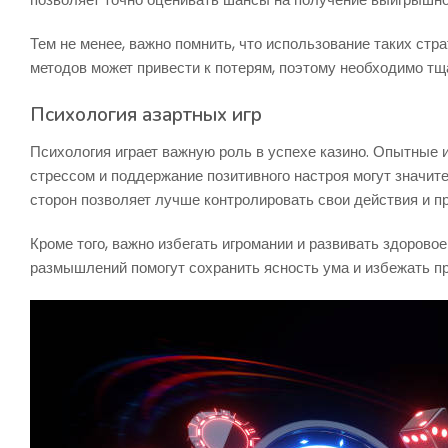
Тем не менее, важно помнить, что использование таких стр
методов может привести к потерям, поэтому необходимо тщ
Психология азартных игр
Психология играет важную роль в успехе казино. Опытные 
стрессом и поддержание позитивного настроя могут значи
сторон позволяет лучше контролировать свои действия и 
Кроме того, важно избегать игромании и развивать здорово
размышлений помогут сохранить ясность ума и избежать пр