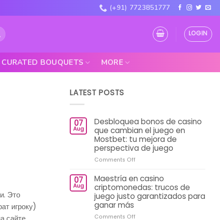
(+91) 7723851777
LOGIN
CURATED BOUQUETS
MORE
LATEST POSTS
Desbloquea bonos de casino
07
Aug
que cambian el juego en
Mostbet: tu mejora de
perspectiva de juego
on
Comments Off
Desbloquea
bonos
Maestría en casino
07
de
Aug
criptomonedas: trucos de
casino
и. Это
juego justo garantizados para
que
ganar más
ат игроку)
cambian
on
а сайте
Comments Off
el