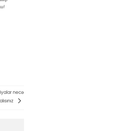
ыш!
giyalar necə
alısınız