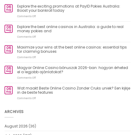
Explore the exciting promotions at PayID Pokies Australia:
06
Aug
Boost your bankroll today
on
Comments Off
Explore
the
Explore the best online casinos in Australia: a guide to real
06
exciting
Aug
money pokies and
promotions
at
on
Comments Off
PayID
Explore
Pokies
the
Maximize your wins at the best online casinos: essential tips
06
Australia:
best
Aug
for claiming bonuses
Boost
online
your
casinos
on
Comments Off
bankroll
in
Maximize
today
Australia:
your
Magyar Online Casino bónuszok 2026-ban: hogyan érheted
06
a
wins
Aug
el a legjobb ajánlatokat?
guide
at
to
the
on
Comments Off
real
best
Magyar
money
online
Online
Wat maakt Beste Online Casino Zonder Cruks uniek? Een kijkje
pokies
06
casinos:
Casino
and
Aug
in de beste features
essential
bónuszok
tips
2026-
on
Comments Off
for
ban:
Wat
claiming
hogyan
maakt
bonuses
érheted
Beste
ARCHIVES
el
Online
a
Casino
legjobb
Zonder
ajánlatokat?
August 2026
(36)
Cruks
uniek?
Een