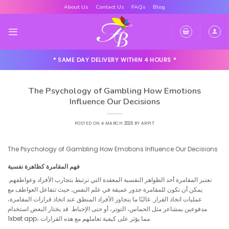
Skip
About Us
Contact Us
FAQs
Blog
to
content
* SAME DAY DELIVERY WITHIN 4 HOURS *
The Psychology of Gambling How Emotions
Influence Our Decisions
POSTED ON
4 MARCH 2026
BY
ARPIT
The Psychology of Gambling How Emotions Influence Our Decisions
فهم المقامرة كظاهرة نفسية
تعتبر المقامرة أحد الظواهر النفسية المعقدة التي ترتبط بتجارب الأفراد وعواطفهم.
يمكن أن تكون للمقامرة جذور عميقة في علم النفس، حيث تتفاعل العواطف مع
عمليات اتخاذ القرار. غالبًا ما يتجاوز الأفراد المنطق عند اتخاذ قرارات المقامرة،
مدفوعين بمشاعر مثل الحماس، التوتر، أو حتى الإحباط. قد يختار البعض استخدام
، مما يؤثر على كيفية تعاملهم مع هذه القرارات.
1xbet app