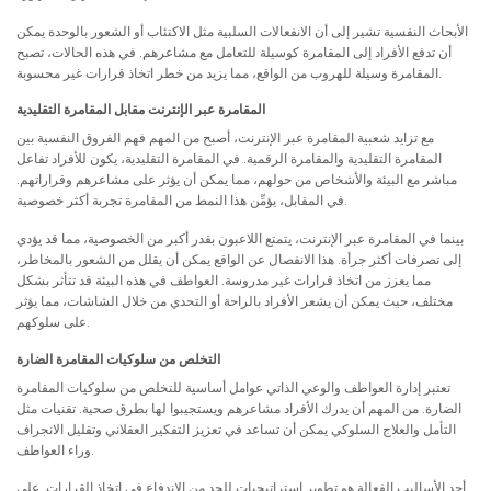
الأبحاث النفسية تشير إلى أن الانفعالات السلبية مثل الاكتئاب أو الشعور بالوحدة يمكن
أن تدفع الأفراد إلى المقامرة كوسيلة للتعامل مع مشاعرهم. في هذه الحالات، تصبح
المقامرة وسيلة للهروب من الواقع، مما يزيد من خطر اتخاذ قرارات غير محسوبة.
المقامرة عبر الإنترنت مقابل المقامرة التقليدية
مع تزايد شعبية المقامرة عبر الإنترنت، أصبح من المهم فهم الفروق النفسية بين
المقامرة التقليدية والمقامرة الرقمية. في المقامرة التقليدية، يكون للأفراد تفاعل
مباشر مع البيئة والأشخاص من حولهم، مما يمكن أن يؤثر على مشاعرهم وقراراتهم.
في المقابل، يؤمِّن هذا النمط من المقامرة تجربة أكثر خصوصية.
بينما في المقامرة عبر الإنترنت، يتمتع اللاعبون بقدر أكبر من الخصوصية، مما قد يؤدي
إلى تصرفات أكثر جرأة. هذا الانفصال عن الواقع يمكن أن يقلل من الشعور بالمخاطر،
مما يعزز من اتخاذ قرارات غير مدروسة. العواطف في هذه البيئة قد تتأثر بشكل
مختلف، حيث يمكن أن يشعر الأفراد بالراحة أو التحدي من خلال الشاشات، مما يؤثر
على سلوكهم.
التخلص من سلوكيات المقامرة الضارة
تعتبر إدارة العواطف والوعي الذاتي عوامل أساسية للتخلص من سلوكيات المقامرة
الضارة. من المهم أن يدرك الأفراد مشاعرهم ويستجيبوا لها بطرق صحية. تقنيات مثل
التأمل والعلاج السلوكي يمكن أن تساعد في تعزيز التفكير العقلاني وتقليل الانجراف
وراء العواطف.
أحد الأساليب الفعالة هو تطوير استراتيجيات للحد من الاندفاع في اتخاذ القرارات. على