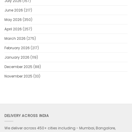
July 2026
(157)
kijkje
in
June 2026
(217)
de
beste
features
May 2026
(350)
April 2026
(257)
March 2026
(275)
February 2026
(217)
January 2026
(119)
December 2025
(88)
November 2025
(33)
DELIVERY ACROSS INDIA
We deliver across 450+ cities including -
Mumbai, Bangalore,