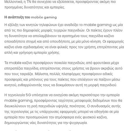
Μελλοντικά, η ΤΝ θα συνεχίσει να εξελίσσεται, προσφέροντας ακόμη πιο
προηγμένες δυνατότητες και εμπειρίες.
Η ανάπτυξη του mobile gaming
Η εξέλιξη των κινητών τηλεφώνων έχει αναδείξει το mobile gaming ως μία
από τις πιο δημοφιλείς μορφές τυχερών παιχνιδιών. Οι παίκτες έχουν πλέον
τη δυνατότητα να απολαμβάνουν τα αγαπημένα τους παιχνίδια καζίνο
οποιαδήποτε στιγμή και από οπουδήποτε, με μία μόνο κίνηση. Οι εφαρμογές
καζίνο είναι σχεδιασμένες να είναι φιλικές προς τον χρήστη, επιτρέποντας μία
απλή και γρήγορη εμπειρία χρήσης.
Τα mobile καζίνο προσφέρουν ποικιλία παιχνιδιών, από φρουτάκια μέχρι
επιτραπέζια παιχνίδια, επιτρέποντας στους χρήστες να βρουν ακριβώς αυτό
που τους ταιριάζει. Μάλιστα, πολλές πλατφόρμες προσφέρουν ειδικές
προσφορές και μπόνους για τους παίκτες που επιλέγουν να παίζουν μέσω
κινητού, ενθαρρύνοντάς τους να δοκιμάσουν αυτή τη μορφή παιχνιδιού.
Η τεχνολογία 5G υπόσχεται να ενισχύσει ακόμη περισσότερο την εμπειρία
mobile gaming, προσφέροντας ταχύτητες μεταφοράς δεδομένων που θα
διευκολύνουν τη ροή παιχνιδιών υψηλής ποιότητας. Ο συνδυασμός αυτής
της τεχνολογίας με τις υπάρχουσες εφαρμογές μπορεί να οδηγήσει σε μία
εμπειρία που προσομοιώνει την ατμόσφαιρα ενός φυσικού καζίνο,
δημιουργώντας νέες δυνατότητες για την ψυχαγωγία.