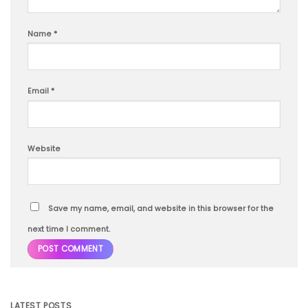
Name
*
Email
*
Website
Save my name, email, and website in this browser for the
next time I comment.
LATEST POSTS