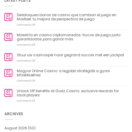
LATEST POSTS
Desbloquea bonos de casino que cambian el juego en
07
Aug
Mostbet: tu mejora de perspectiva de juego
on
Comments Off
Desbloquea
bonos
Maestría en casino criptomonedas: trucos de juego justo
07
de
Aug
garantizados para ganar más
casino
que
on
Comments Off
cambian
Maestría
el
en
Stuur uw casinospel naar gegrand succes met een jackpot
07
juego
casino
Aug
en
criptomonedas:
on
Comments Off
Mostbet:
trucos
Stuur
tu
de
uw
Magyar Online Casino: a legjobb stratégiák a gyors
mejora
07
juego
casinospel
Aug
kifizetésekhez
de
justo
naar
perspectiva
garantizados
gegrand
on
Comments Off
de
para
succes
Magyar
juego
ganar
met
Online
Unlock VIP benefits at Godz Casino: exclusive rewards for
más
07
een
Casino:
Aug
loyal players
jackpot
a
legjobb
on
Comments Off
stratégiák
Unlock
a
VIP
gyors
benefits
ARCHIVES
kifizetésekhez
at
Godz
Casino:
August 2026
(50)
exclusive
rewards