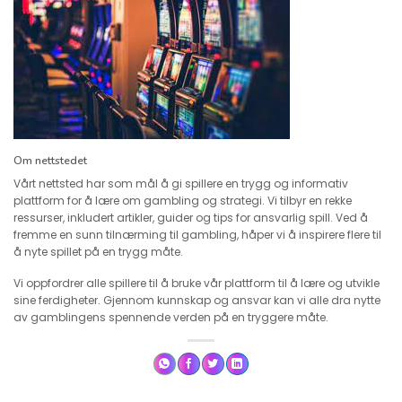
Om nettstedet
Vårt nettsted har som mål å gi spillere en trygg og informativ
plattform for å lære om gambling og strategi. Vi tilbyr en rekke
ressurser, inkludert artikler, guider og tips for ansvarlig spill. Ved å
fremme en sunn tilnærming til gambling, håper vi å inspirere flere til
å nyte spillet på en trygg måte.
Vi oppfordrer alle spillere til å bruke vår plattform til å lære og utvikle
sine ferdigheter. Gjennom kunnskap og ansvar kan vi alle dra nytte
av gamblingens spennende verden på en tryggere måte.