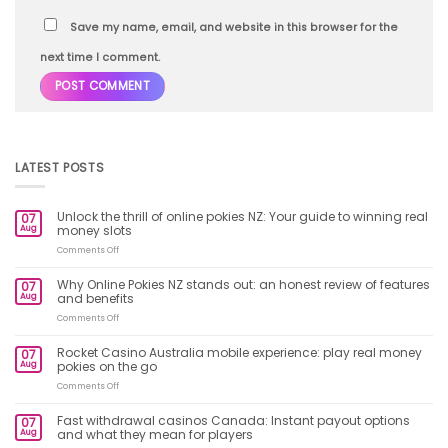
Save my name, email, and website in this browser for the
next time I comment.
LATEST POSTS
Unlock the thrill of online pokies NZ: Your guide to winning real
07
Aug
money slots
on
Comments Off
Unlock
the
Why Online Pokies NZ stands out: an honest review of features
07
thrill
Aug
and benefits
of
online
on
Comments Off
pokies
Why
NZ:
Online
Rocket Casino Australia mobile experience: play real money
07
Your
Pokies
Aug
pokies on the go
guide
NZ
to
stands
on
Comments Off
winning
out:
Rocket
real
an
Casino
Fast withdrawal casinos Canada: Instant payout options
money
07
honest
Australia
slots
Aug
and what they mean for players
review
mobile
of