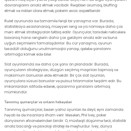
davranışlarını analiz etmək vacibdir. Rəqibləri oxumaq, bluffing
etmək və riskləri idarə etmək, pokerin əsas aspektləridir.
Rulet oyununda isə tamamilə fərqli bir yanaşma var. Burada,
statistikaya əsaslanaraq, müəyyən rəng və ya nömrəyə daha çox
mərc etmək strategiyaları tətbiq edilir. Oyunçular, tarixdəki nəticələrə
baxaraq hansı rənglərin daha çox gəldiyini analiz edir və buna
uyğun seçimlərini formalaşdırırlar. Bu cür yanaşma, oyunun
təsadüfi olduğunu unutmamaqla yanaşı, qələbə şanslarını
artırmağa kömək edə bilər.
Slot oyunlarında isə daha çox şans ön plandadır. Burada,
oyunçuların strategiyası, düzgün seçilmiş maşınları tapmaq və
maksimum bonusları əldə etməkdir. Bir çox slot oyunları,
oyunçulara xüsusi bonuslar və pulsuz fırlanmalar təqdim edir. Bu
imkanlardan istifadə edərək, qazanma şanslarını artırmaq
mümkündür.
Tanınmış qumarçılar və onların hekayələri
Tanınmış qumarçılar, bəzən yalnız oyunları ilə deyil, eyni zamanda
həyatı ilə də insanlara ilham verir. Məsələn, Phil Ivey, poker
dünyasının əfsanələrindən biridir. O, müstəqil düşünmə tərzi, statistik
analiz bacarığı və psixoloji strateji ilə məşhurdur. İvey, dünya