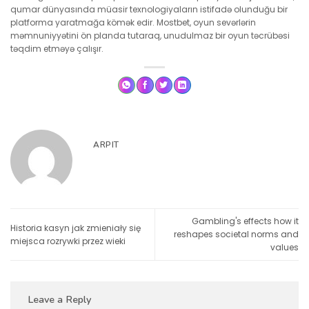
qumar dünyasında müasir texnologiyaların istifadə olunduğu bir
platforma yaratmağa kömək edir. Mostbet, oyun sevərlərin
məmnuniyyətini ön planda tutaraq, unudulmaz bir oyun təcrübəsi
təqdim etməyə çalışır.
ARPIT
Gambling's effects how it
Historia kasyn jak zmieniały się
reshapes societal norms and
miejsca rozrywki przez wieki
values
Leave a Reply