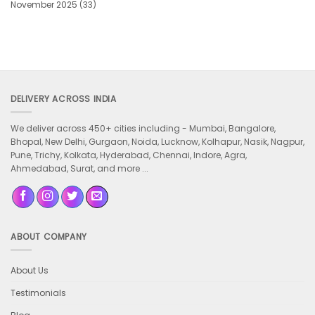
November 2025
(33)
DELIVERY ACROSS INDIA
We deliver across 450+ cities including -
Mumbai, Bangalore,
Bhopal, New Delhi, Gurgaon, Noida, Lucknow, Kolhapur, Nasik, Nagpur,
Pune, Trichy, Kolkata, Hyderabad, Chennai, Indore, Agra,
Ahmedabad, Surat, and more ...
ABOUT COMPANY
About Us
Testimonials