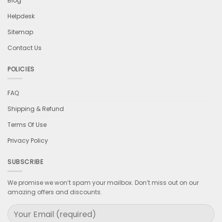
Blog
Helpdesk
Sitemap
Contact Us
POLICIES
FAQ
Shipping & Refund
Terms Of Use
Privacy Policy
SUBSCRIBE
We promise we won’t spam your mailbox. Don’t miss out on our
amazing offers and discounts.