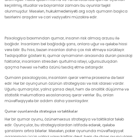
keçirilmiş, rituallar və bayramlar zamanı bu oyunlar təşkil
olunmuşdur. Məsələn,
hukukmedeniyeti.org
saytı qumarın başlıca
təsirlərini araşdırır və cari vəziyyətini müzakirə edir.
Psixologiya baxımından qumar, insanın risk almaq arzusu ilə
bağlıdır. İnsanların bel bağladığı şans, onlara uğur və qələbə hissi
verə bilir. Bu hiss, bəzən insanları daha çox risk etməyə sürükləyir.
Tədqiqatlar göstərir ki, qumar oynamanın arxasında duran psixoloji
faktorlar, insanların stresdən qurtulma istəyi, uğursuzluqdan
qaçma həvəsi və hətta özünü təsdiq etmə axtarışıdır.
Qumarın psixologiyası, insanların qərar vermə prosesinə də təsir
edir. Hər bir oyunçunun özünün strategiyası və risk idarəsi vardır.
Uğurlu qumarçılar, yalnız şansa deyil, həm də analitik düşünmə və
statistik məlumatlara əsaslanaraq qərar verirlər. Bu, onları
müvəffəqiyyətə bir addım daha yaxınlaşdırır.
Qumar oyunlarında strategiya və taktikalar
Hər bir qumar oyunu, özünəməxsus strategiya və taktikalar tələb
edir. Oyunçular, bu strategiyalardan istifadə edərək, qələbə
şanslarını artıra bilərlər. Məsələn, poker oyununda müvəffəqiyyət
qazanmaq üçün yalnız yaxşı kartlar deyil, həm də digər oyunçuların