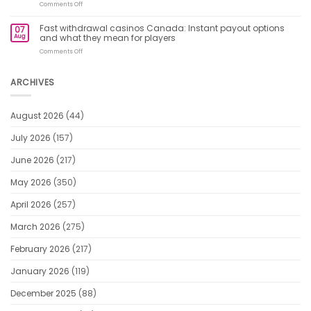
experience:
on
Comments Off
features
play
Fast
and
real
withdrawal
Fast withdrawal casinos Canada: Instant payout options
benefits
07
money
casinos
Aug
and what they mean for players
pokies
Canada:
on
Instant
on
Comments Off
the
payout
Fast
go
options
withdrawal
and
casinos
ARCHIVES
what
Canada:
they
Instant
mean
payout
for
August 2026
(44)
options
players
and
what
July 2026
(157)
they
mean
June 2026
(217)
for
players
May 2026
(350)
April 2026
(257)
March 2026
(275)
February 2026
(217)
January 2026
(119)
December 2025
(88)