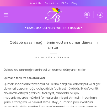
Skip
About Us
Contact Us
FAQs
Blog
to
content
* SAME DAY DELIVERY WITHIN 4 HOURS *
Qələbə qazanmağın əmin yolları qumar dünyanın
sirrləri
POSTED ON
15 JUNE 2026
BY
ARPIT
Qələbə qazanmağın əmin yolları qumar dünyanın sirrləri
Qumarın tarixi və psixologiyası
Qumar, insanların tarix boyu bir-birinə qarşı risk edərək pul və digər
dəyərləri qazanmağa çalışdığı bir fəaliyyət növüdür. İlk dəfə antik
dövrlərdə ortaya çıxan bu fəaliyyət, zamanla bir çox
mədəniyyətlərdə müxtəlif formalarda inkişaf etmişdir. İnsanların
şans, strategiya və hərəkət etmə istəyi, qumarın populyarlığını
artırmışdır. Hətta qədim Roma və Yunanıstanda qumar oyunları