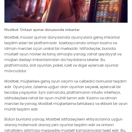
Mostbet: Onlayn qumar dünyasında imkanlar
Mostbet, müasir qumar dünyasında oyunçulara geniş imkanlar
təqdim edən bir platformadır. Azərbaycanda onlayn kazino və
idman mərcləri üçün unikal bir mərkəzdir. İstifadəçilər, burada
müxtəlif oyun növləri ilə tanış olmaqla yanaşı, rahat qeydiyyat və
müştəri dəstəyi imkanlarından da faydalana bilərlər. Bu
platformada, slot oyunları, poker, rulet və digər əyləncəli oyunlar
mövcuddur.
Mostbet, müştərilərə geniş oyun seçimi və cəlbedici bonuslar təqdim
edir. Oyunçular, özlərinə uyğun olan oyunları seçərək, əyləncəli bir
təcrübə yaşayırlar. Eyni zamanda, platformanın intuitiv interfeysi,
istifadəçilərə rahat bir oyun mühiti təmin edir. Kazino və idman
mərcləri ilə yanaşı, Mostbet müştərilərinə təhlükəsiz və etibarlı bir oyun
mühiti təqdim edir.
Bütün bunlarla yanaşı, Mostbet istifadəçilərin ehtiyaclarına uyğun
olaraq mütəmadi olaraq yeni oyunlar təqdim edir və onların
rahatlığını artırmaq məqsədilə müxtəlif kampaniyalar təşkil edir. Bu,