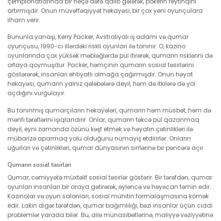
çempionatlarında bir neçə dəfə qalib gələrək, pokerin reytinqini
artırmışdır. Onun müvəffəqiyyət hekayəsi, bir çox yeni oyunçulara
ilham verir.
Bununla yanaşı, Kerry Packer, Avstraliyalı iş adamı və qumar
oyunçusu, 1990-cı illərdəki riskli oyunları ilə tanınır. O, kazino
oyunlarında çox yüksək məbləğlərdə pul itirərək, qumarın risklərini də
ortaya qoymuşdur. Packer, həmçinin qumarın sosial təsirlərini
göstərərək, insanları ehtiyatlı olmağa çağırmışdır. Onun həyat
hekayəsi, qumarın yalnız qələbələrə deyil, həm də itkilərə də yol
açdığını vurğulayır.
Bu tanınmış qumarçıların hekayələri, qumarın həm müsbət, həm də
mənfi tərəflərini işıqlandırır. Onlar, qumarın təkcə pul qazanmaq
deyil, eyni zamanda özünü kəşf etmək və həyatın çətinlikləri ilə
mübarizə aparmaq yolu olduğunu nümayiş etdirirlər. Onların
uğurları və çətinlikləri, qumar dünyasının sirrlərinə bir pəncərə açır.
Qumarın sosial təsirləri
Qumar, cəmiyyətə müxtəlif sosial təsirlər göstərir. Bir tərəfdən, qumar
oyunları insanları bir araya gətirərək, əyləncə və həyəcan təmin edir.
Kazinolar və oyun salonları, sosial mühitin formalaşmasına kömək
edir. Lakin digər tərəfdən, qumar bağımlılığı, bəzi insanlar üçün ciddi
problemlər yarada bilər. Bu, ailə münasibətlərinə, maliyyə vəziyyətinə