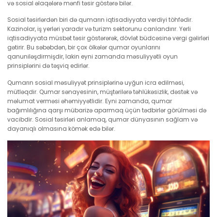
və sosial əlaqələrə mənfi təsir göstərə bilər.
Sosial təsirlərdən biri də qumarın iqtisadiyyata verdiyi töhfədir.
Kazinolar, iş yerləri yaradır və turizm sektorunu canlandırır. Yerli
iqtisadiyyata müsbət təsir göstərərək, dövlət büdcəsinə vergi gəlirləri
gətirir. Bu səbəbdən, bir çox ölkələr qumar oyunlarını
qanuniləşdirmişdir, lakin eyni zamanda məsuliyyətli oyun
prinsiplərini də təşviq edirlər.
Qumarın sosial məsuliyyət prinsiplərinə uyğun icra edilməsi,
mütləqdir. Qumar sənayesinin, müştərilərə təhlükəsizlik, dəstək və
məlumat verməsi əhəmiyyətlidir. Eyni zamanda, qumar
bağımlılığına qarşı mübarizə aparmaq üçün tədbirlər görülməsi də
vacibdir. Sosial təsirləri anlamaq, qumar dünyasının sağlam və
dayanıqlı olmasına kömək edə bilər.