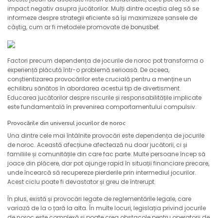
impact negativ asupra jucătorilor. Mulți dintre aceștia aleg să se
informeze despre strategii eficiente să își maximizeze șansele de
câștig, cum ar fi metodele promovate de
bonusbet
.
Factori precum dependența de jocurile de noroc pot transforma o
experiență plăcută într-o problemă serioasă. De aceea,
conștientizarea provocărilor este crucială pentru a menține un
echilibru sănătos în abordarea acestui tip de divertisment.
Educarea jucătorilor despre riscurile și responsabilitățile implicate
este fundamentală în prevenirea comportamentului compulsiv.
Provocările din universul jocurilor de noroc
Una dintre cele mai întâlnite provocări este dependența de jocurile
de noroc. Această afecțiune afectează nu doar jucătorii, ci și
familiile și comunitățile din care fac parte. Multe persoane încep să
joace din plăcere, dar pot ajunge rapid în situații financiare precare,
unde încearcă să recupereze pierderile prin intermediul jocurilor.
Acest ciclu poate fi devastator și greu de întrerupt.
În plus, există și provocări legate de reglementările legale, care
variază de la o țară la alta. În multe locuri, legislația privind jocurile
de noroc este complexă și poate crea obstacole pentru operatorii de