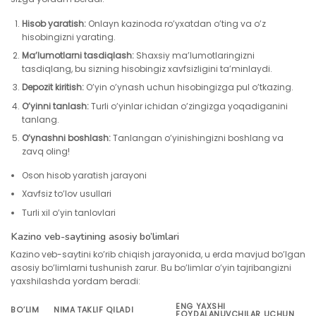
Hisob yaratish:
Onlayn kazinoda ro’yxatdan o’ting va o’z
hisobingizni yarating.
Ma’lumotlarni tasdiqlash:
Shaxsiy ma’lumotlaringizni
tasdiqlang, bu sizning hisobingiz xavfsizligini ta’minlaydi.
Depozit kiritish:
O’yin o’ynash uchun hisobingizga pul o’tkazing.
O’yinni tanlash:
Turli o’yinlar ichidan o’zingizga yoqadiganini
tanlang.
O’ynashni boshlash:
Tanlangan o’yinishingizni boshlang va
zavq oling!
Oson hisob yaratish jarayoni
Xavfsiz to’lov usullari
Turli xil o’yin tanlovlari
Kazino veb-saytining asosiy bo’limlari
Kazino veb-saytini ko’rib chiqish jarayonida, u erda mavjud bo’lgan
asosiy bo’limlarni tushunish zarur. Bu bo’limlar o’yin tajribangizni
yaxshilashda yordam beradi:
ENG YAXSHI
BO’LIM
NIMA TAKLIF QILADI
FOYDALANUVCHILAR UCHUN