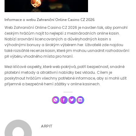
Informace o webu Zahraniční Online Casino CZ 2026
Web Zahraniční Online Casino CZ 2026 je navržen tak, aby pomohl
českým hráčům najít to nejlepší z mezinárodních online kasin.
Nabízí srovnání licencovaných a důvěryhodných kasin s
výhodnými bonusy a širokým výběrem her. Uživatelé zde najdou
také rozsáhlé recenze kasin, které jim mohou usnadnit rozhodování
při výběru vhodného místa pro hraní.
Mezi klíčové aspekty, které web pokrývá, patří bezpečnost, snadné
platební metody a atraktivní nabídky bez vkladu. Cílem je
poskytnout hráčům všechny potřebné informace, aby si mohli užít
příjemné a bezpečné herní zážitky v online kasinech.
ARPIT