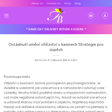
Skip
About Us
Contact Us
FAQs
Blog
to
content
* SAME DAY DELIVERY WITHIN 4 HOURS *
Ovládnutí umění vítězství v kasinech Strategie pro
úspěch
POSTED ON
27 FEBRUARY 2026
BY
ARPIT
Psychologie hráče
Vítězství v kasinech začíná pochopením psychologie hráče. Je
důležité si uvědomit, jak vaše emoce a rozhodování ovlivňují vaše
výsledky. Mnoho hráčů podléhá stresu a impulzivním rozhodnutím,
což může negativně ovlivnit jejich hru. Naučit se ovládat své emoce
a udržovat klidnou mysl je klíčem k úspěchu. Například, když hráči
hledají své oblíbené online kasino, většinou se zaměří na přehledy a
nabídky jako
online casino cz
, které mohou zásadně ovlivnit jejich