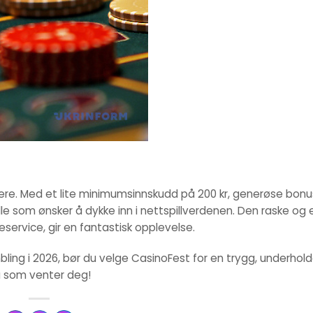
lere. Med et lite minimumsinnskudd på 200 kr, generøse bonu
alle som ønsker å dykke inn i nettspillverdenen. Den raske og 
ervice, gir en fantastisk opplevelse.
ling i 2026, bør du velge CasinoFest for en trygg, underhol
va som venter deg!