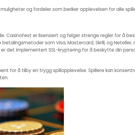
uligheter og fordeler som beriker opplevelsen for alle spill
de. CasinoFest er lisensiert og følger strenge regler for å be
kre betalingsmetoder som Visa, Mastercard, Skrill, og Neteller
g er det implementert SSL-kryptering for å beskytte din pers
ent for å tilby en trygg spillopplevelse. Spillere kan konsent
ten.