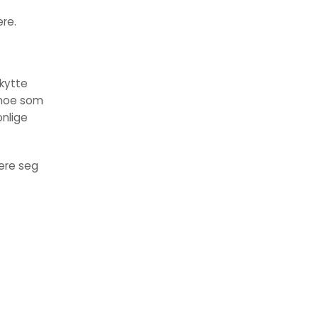
ere.
skytte
, noe som
onlige
rere seg