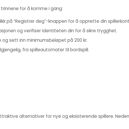
se trinnene for å komme i gang:
ikk på “Registrer deg”-knappen for å opprette din spillerkon
jonen og verifiser identiteten din for å sikre trygghet.
e og sett inn minimumsbeløpet på 200 kr.
gjengelig, fra spilleautomater til bordspill.
traktive alternativer for nye og eksisterende spillere. Neden