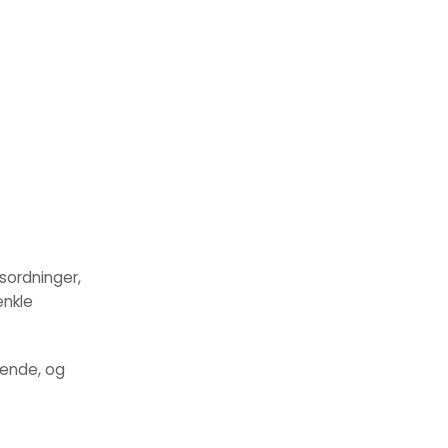
sordninger,
enkle
dende, og