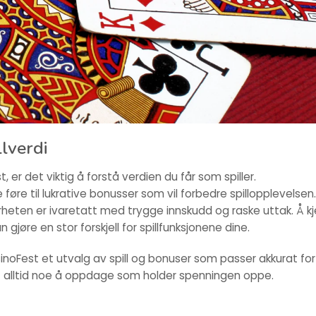
llverdi
er det viktig å forstå verdien du får som spiller.
føre til lukrative bonusser som vil forbedre spillopplevelsen
heten er ivaretatt med trygge innskudd og raske uttak. Å kje
 gjøre en stor forskjell for spillfunksjonene dine.
asinoFest et utvalg av spill og bonuser som passer akkurat for
det alltid noe å oppdage som holder spenningen oppe.