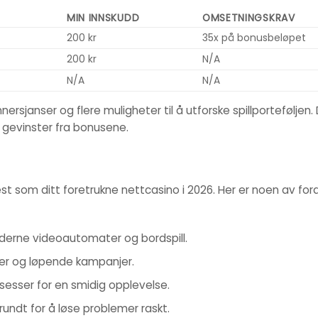
MIN INNSKUDD
OMSETNINGSKRAV
200 kr
35x på bonusbeløpet
200 kr
N/A
N/A
N/A
rsjanser og flere muligheter til å utforske spillporteføljen.
 gevinster fra bonusene.
st som ditt foretrukne nettcasino i 2026. Her er noen av for
 moderne videoautomater og bordspill.
er og løpende kampanjer.
osesser for en smidig opplevelse.
rundt for å løse problemer raskt.