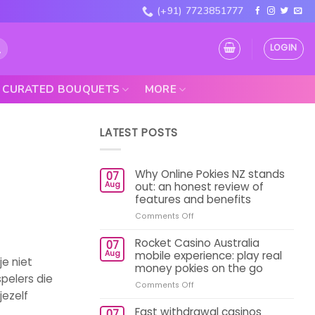
(+91) 7723851777
LOGIN
CURATED BOUQUETS
MORE
LATEST POSTS
Why Online Pokies NZ stands
07
Aug
out: an honest review of
features and benefits
on
Comments Off
Why
Online
Rocket Casino Australia
07
Pokies
Aug
mobile experience: play real
je niet
NZ
money pokies on the go
stands
pelers die
on
Comments Off
out:
jezelf
Rocket
an
Casino
Fast withdrawal casinos
honest
07