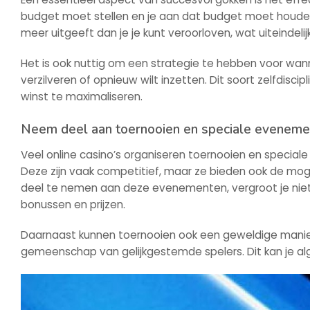
budget moet stellen en je aan dat budget moet houden. 
meer uitgeeft dan je je kunt veroorloven, wat uiteindelijk
Het is ook nuttig om een strategie te hebben voor wannee
verzilveren of opnieuw wilt inzetten. Dit soort zelfdisc
winst te maximaliseren.
Neem deel aan toernooien en speciale eveneme
Veel online casino’s organiseren toernooien en special
Deze zijn vaak competitief, maar ze bieden ook de mog
deel te nemen aan deze evenementen, vergroot je niet 
bonussen en prijzen.
Daarnaast kunnen toernooien ook een geweldige manier
gemeenschap van gelijkgestemde spelers. Dit kan je alg