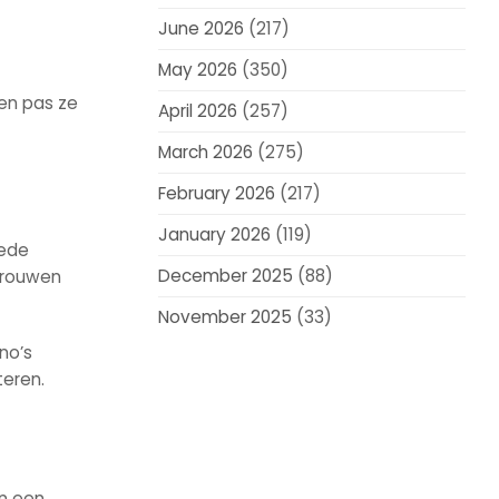
tips
June 2026
(217)
for
UK
May 2026
(350)
players
 en pas ze
April 2026
(257)
March 2026
(275)
February 2026
(217)
January 2026
(119)
oede
December 2025
(88)
rtrouwen
November 2025
(33)
no’s
teren.
en een