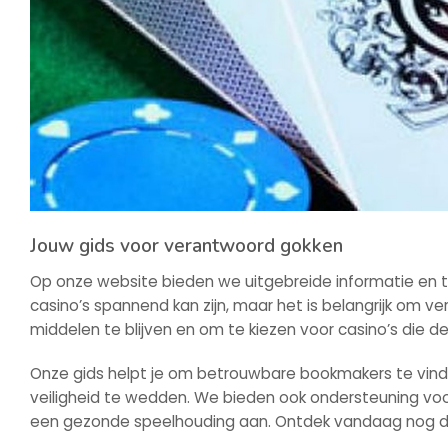
Jouw gids voor verantwoord gokken
Op onze website bieden we uitgebreide informatie en t
casino’s spannend kan zijn, maar het is belangrijk om ve
middelen te blijven en om te kiezen voor casino’s die d
Onze gids helpt je om betrouwbare bookmakers te vinden
veiligheid te wedden. We bieden ook ondersteuning voo
een gezonde speelhouding aan. Ontdek vandaag nog de b