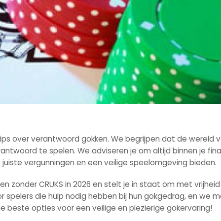
ips over verantwoord gokken. We begrijpen dat de wereld v
rantwoord te spelen. We adviseren je om altijd binnen je fin
e juiste vergunningen en een veilige speelomgeving bieden.
 zonder CRUKS in 2026 en stelt je in staat om met vrijheid
r spelers die hulp nodig hebben bij hun gokgedrag, en we 
este opties voor een veilige en plezierige gokervaring!