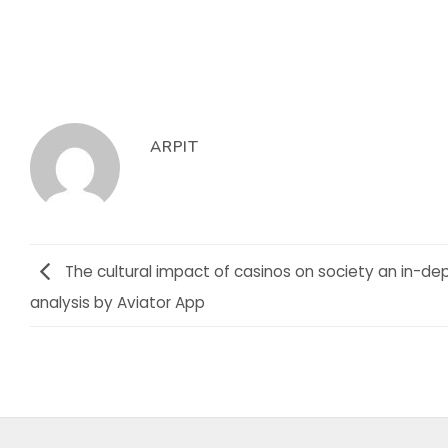
ARPIT
The cultural impact of casinos on society an in-de
analysis by Aviator App