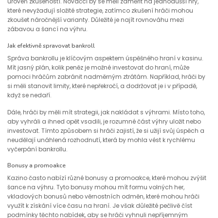
úroveň zkušeností. Nováčci by se měli zaměřit na jednodušší hry,
které nevyžadují složité strategie, zatímco zkušení hráči mohou
zkoušet náročnější varianty. Důležité je najít rovnováhu mezi
zábavou a šancí na výhru.
Jak efektivně spravovat bankroll
Správa bankrollu je klíčovým aspektem úspěšného hraní v kasinu.
Mít jasný plán, kolik peněz je možné investovat do hraní, může
pomoci hráčům zabránit nadměrným ztrátám. Například, hráči by
si měli stanovit limity, které nepřekročí, a dodržovat je i v případě,
když se nedaří.
Dále, hráči by měli mít strategii, jak nakládat s výhrami. Místo toho,
aby vyhráli a ihned opět vsadili, je rozumné část výhry uložit nebo
investovat. Tímto způsobem si hráči zajistí, že si užijí svůj úspěch a
neudělají unáhlená rozhodnutí, která by mohla vést k rychlému
vyčerpání bankrollu.
Bonusy a promoakce
Kazino často nabízí různé bonusy a promoakce, které mohou zvýšit
šance na výhru. Tyto bonusy mohou mít formu volných her,
vkladových bonusů nebo věrnostních odměn, které mohou hráči
využít k získání více času na hraní. Je však důležité pečlivě číst
podmínky těchto nabídek, aby se hráči vyhnuli nepříjemným