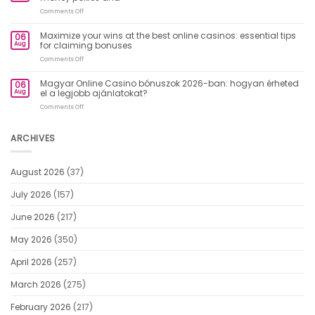
pokies
at
on
Comments Off
anytime,
PayID
Explore
anywhere
Pokies
the
Maximize your wins at the best online casinos: essential tips
06
Australia:
best
Aug
for claiming bonuses
Boost
online
your
casinos
on
Comments Off
bankroll
in
Maximize
today
Australia:
your
Magyar Online Casino bónuszok 2026-ban: hogyan érheted
06
a
wins
Aug
el a legjobb ajánlatokat?
guide
at
to
the
on
Comments Off
real
best
Magyar
money
online
Online
pokies
casinos:
Casino
ARCHIVES
and
essential
bónuszok
tips
2026-
for
ban:
claiming
August 2026
(37)
hogyan
bonuses
érheted
el
July 2026
(157)
a
legjobb
June 2026
(217)
ajánlatokat?
May 2026
(350)
April 2026
(257)
March 2026
(275)
February 2026
(217)