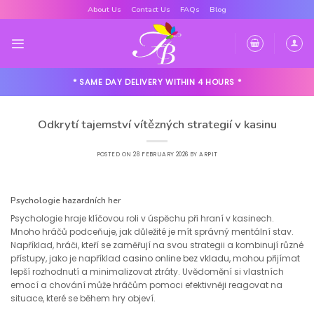
Skip
About Us
Contact Us
FAQs
Blog
to
content
* SAME DAY DELIVERY WITHIN 4 HOURS *
Odkrytí tajemství vítězných strategií v kasinu
POSTED ON
28 FEBRUARY 2026
BY
ARPIT
Psychologie hazardních her
Psychologie hraje klíčovou roli v úspěchu při hraní v kasinech.
Mnoho hráčů podceňuje, jak důležité je mít správný mentální stav.
Například, hráči, kteří se zaměřují na svou strategii a kombinují různé
přístupy, jako je například
casino online bez vkladu
, mohou přijímat
lepší rozhodnutí a minimalizovat ztráty. Uvědomění si vlastních
emocí a chování může hráčům pomoci efektivněji reagovat na
situace, které se během hry objeví.