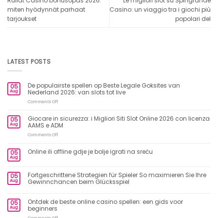
Rullat Casino bonusopas 2026:
Le migliori slot su Spingrande
miten hyödynnät parhaat
Casino: un viaggio tra i giochi più
tarjoukset
popolari del
LATEST POSTS
De populairste spellen op Beste Legale Goksites van
05
Aug
Nederland 2026: van slots tot live
on
Comments Off
De
populairste
Giocare in sicurezza: i Migliori Siti Slot Online 2026 con licenza
05
spellen
Aug
AAMS e ADM
op
Beste
on
Comments Off
Legale
Giocare
Goksites
in
Online ili offline gdje je bolje igrati na sreću
05
van
sicurezza:
Aug
Nederland
i
2026:
Migliori
van
Siti
Fortgeschrittene Strategien für Spieler So maximieren Sie Ihre
05
slots
Slot
Aug
Gewinnchancen beim Glücksspiel
tot
Online
live
2026
con
Ontdek de beste online casino spellen: een gids voor
05
licenza
Aug
beginners
AAMS
e
on