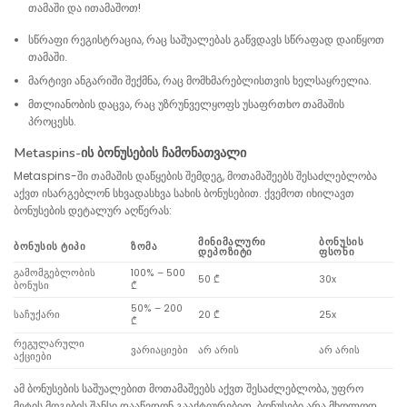
თამაში და ითამაშოთ!
სწრაფი რეგისტრაცია, რაც საშუალებას გაწვდავს სწრაფად დაიწყოთ
თამაში.
მარტივი ანგარიში შექმნა, რაც მომხმარებლისთვის ხელსაყრელია.
მთლიანობის დაცვა, რაც უზრუნველყოფს უსაფრთხო თამაშის
პროცესს.
Metaspins-ის ბონუსების ჩამონათვალი
Metaspins-ში თამაშის დაწყების შემდეგ, მოთამაშეებს შესაძლებლობა
აქვთ ისარგებლონ სხვადასხვა სახის ბონუსებით. ქვემოთ იხილავთ
ბონუსების დეტალურ აღწერას:
ᲛᲘᲜᲘᲛᲐᲚᲣᲠᲘ
ᲑᲝᲜᲣᲡᲘᲡ
ᲑᲝᲜᲣᲡᲘᲡ ᲢᲘᲞᲘ
ᲖᲝᲛᲐ
ᲓᲔᲞᲝᲖᲘᲢᲘ
ᲤᲡᲝᲜᲘ
გამომგებლობის
100% – 500
50 ₾
30x
ბონუსი
₾
50% – 200
საჩუქარი
20 ₾
25x
₾
რეგულარული
ვარიაციები
არ არის
არ არის
აქციები
ამ ბონუსების საშუალებით მოთამაშეებს აქვთ შესაძლებლობა, უფრო
მეტის მოგების შანსი დააწვდონ გააქტიურებით. ბონუსები არა მხოლოდ