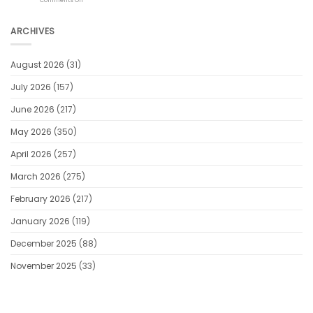
Comments Off
ADM
Ontdek
de
beste
ARCHIVES
online
casino
spellen:
August 2026
(31)
een
gids
voor
July 2026
(157)
beginners
June 2026
(217)
May 2026
(350)
April 2026
(257)
March 2026
(275)
February 2026
(217)
January 2026
(119)
December 2025
(88)
November 2025
(33)