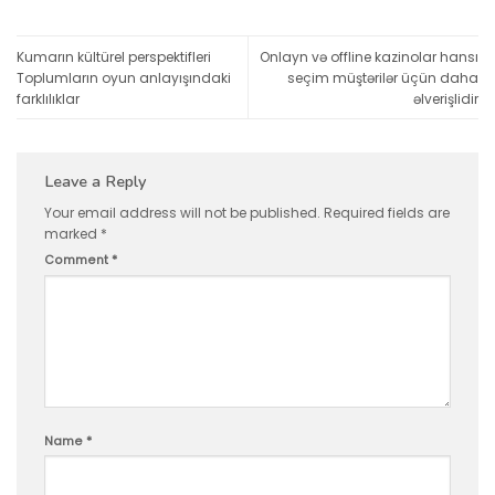
Kumarın kültürel perspektifleri
Onlayn və offline kazinolar hansı
Toplumların oyun anlayışındaki
seçim müştərilər üçün daha
farklılıklar
əlverişlidir
Leave a Reply
Your email address will not be published.
Required fields are
marked
*
Comment
*
Name
*