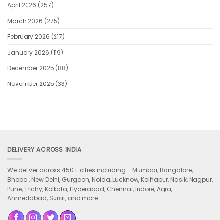
April 2026
(257)
March 2026
(275)
February 2026
(217)
January 2026
(119)
December 2025
(88)
November 2025
(33)
DELIVERY ACROSS INDIA
We deliver across 450+ cities including -
Mumbai, Bangalore,
Bhopal, New Delhi, Gurgaon, Noida, Lucknow, Kolhapur, Nasik, Nagpur,
Pune, Trichy, Kolkata, Hyderabad, Chennai, Indore, Agra,
Ahmedabad, Surat, and more ...