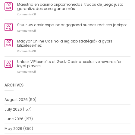
bonos
Maestría en casino criptomonedas: trucos de juego justo
07
de
Aug
garantizados para ganar más
casino
que
on
Comments Off
cambian
Maestría
el
en
Stuur uw casinospel naar gegrand succes met een jackpot
07
juego
casino
Aug
en
criptomonedas:
on
Comments Off
Mostbet:
trucos
Stuur
tu
de
uw
Magyar Online Casino: a legjobb stratégiák a gyors
mejora
07
juego
casinospel
Aug
kifizetésekhez
de
justo
naar
perspectiva
garantizados
gegrand
on
Comments Off
de
para
succes
Magyar
juego
ganar
met
Online
Unlock VIP benefits at Godz Casino: exclusive rewards for
más
07
een
Casino:
Aug
loyal players
jackpot
a
legjobb
on
Comments Off
stratégiák
Unlock
a
VIP
gyors
benefits
ARCHIVES
kifizetésekhez
at
Godz
Casino:
August 2026
(50)
exclusive
rewards
for
July 2026
(157)
loyal
players
June 2026
(217)
May 2026
(350)