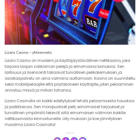
Lizaro Casino – yhteenveto
Lizaro Casino on moderni ja käyttäjäystävällinen nettikasino, joka
tarjoaa laajan valikoiman pelejä ja erinomaisia bonuksia. Sen
laillisuus ja lisensointi takaavat turvallisen pelikokemuksen, ja
asiakaspalvelu on aina valmiina auttamaan. Kasino on suunniteltu
sekä mobiilipelaajille että pöytäkoneen käyttäjille, joten pelaaminen
onnistuu missä ja milloin tahansa.
Lizaro Casinolla on kaikki edellytykset tehdä pelaamisesta hauskaa
ja palkitsevaa. Sen monipuoliset pelit, erinomaiset tarjoukset ja
turvallinen ympäristö tekevät siitä erinomaisen valinnan kaikille
nettikasinoista kiinnostuneille. Liity mukaan ja koe jännityksen
maailma Lizaro Casinolla!