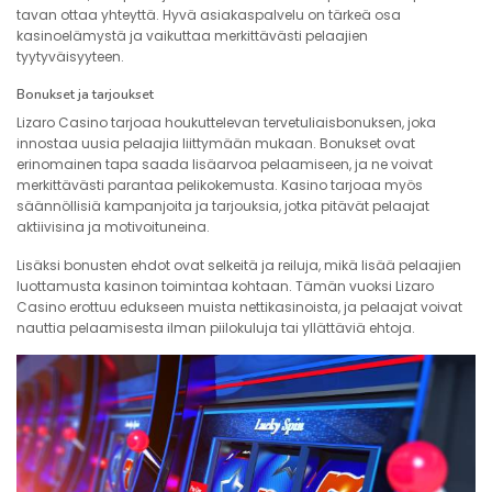
tavan ottaa yhteyttä. Hyvä asiakaspalvelu on tärkeä osa
kasinoelämystä ja vaikuttaa merkittävästi pelaajien
tyytyväisyyteen.
Bonukset ja tarjoukset
Lizaro Casino tarjoaa houkuttelevan tervetuliaisbonuksen, joka
innostaa uusia pelaajia liittymään mukaan. Bonukset ovat
erinomainen tapa saada lisäarvoa pelaamiseen, ja ne voivat
merkittävästi parantaa pelikokemusta. Kasino tarjoaa myös
säännöllisiä kampanjoita ja tarjouksia, jotka pitävät pelaajat
aktiivisina ja motivoituneina.
Lisäksi bonusten ehdot ovat selkeitä ja reiluja, mikä lisää pelaajien
luottamusta kasinon toimintaa kohtaan. Tämän vuoksi Lizaro
Casino erottuu edukseen muista nettikasinoista, ja pelaajat voivat
nauttia pelaamisesta ilman piilokuluja tai yllättäviä ehtoja.