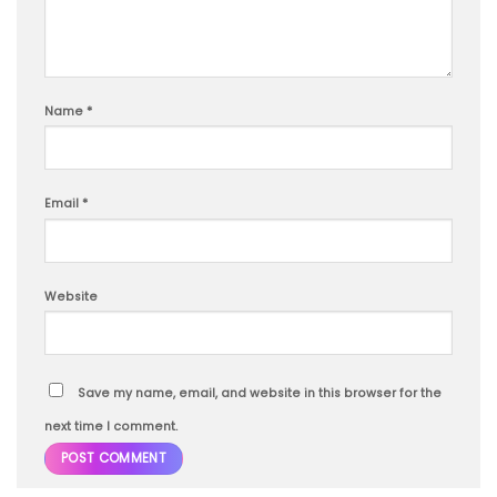
Name
*
Email
*
Website
Save my name, email, and website in this browser for the
next time I comment.