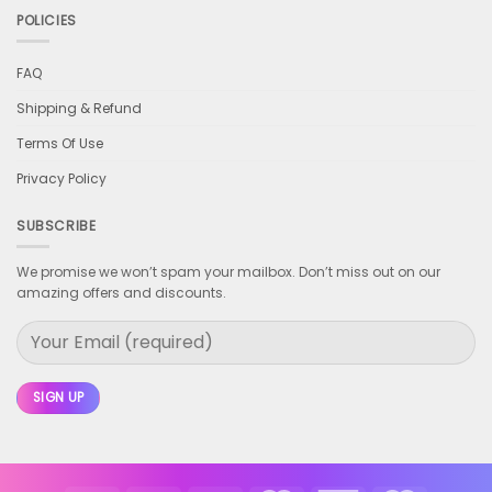
POLICIES
FAQ
Shipping & Refund
Terms Of Use
Privacy Policy
SUBSCRIBE
We promise we won’t spam your mailbox. Don’t miss out on our
amazing offers and discounts.