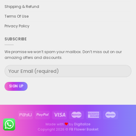
Shipping & Refund
Terms Of Use
Privacy Policy
SUBSCRIBE
We promise we won’t spam your mailbox. Don’t miss out on our
amazing offers and discounts.
Made with
by
Digitalize
Copyright 2026 ©
FB Flower Basket