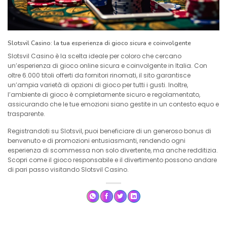
Slotsvil Casino: la tua esperienza di gioco sicura e coinvolgente
Slotsvil Casino è la scelta ideale per coloro che cercano
un’esperienza di gioco online sicura e coinvolgente in Italia. Con
oltre 6.000 titoli offerti da fornitori rinomati, il sito garantisce
un’ampia varietà di opzioni di gioco per tutti i gusti. Inoltre,
l’ambiente di gioco è completamente sicuro e regolamentato,
assicurando che le tue emozioni siano gestite in un contesto equo e
trasparente.
Registrandoti su Slotsvil, puoi beneficiare di un generoso bonus di
benvenuto e di promozioni entusiasmanti, rendendo ogni
esperienza di scommessa non solo divertente, ma anche redditizia.
Scopri come il gioco responsabile e il divertimento possono andare
di pari passo visitando Slotsvil Casino.