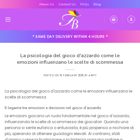
Skip
About Us
Contact Us
FAQs
Blog
to
content
* SAME DAY DELIVERY WITHIN 4 HOURS *
La psicologia del gioco d'azzardo come le
emozioni influenzano le scelte di scommessa
POSTED ON
16 FEBRUARY 2026
BY
ARPIT
La psicologia del gioco d'azzardo come le emozioni influenzano le
scelte di scommessa
Il legame tra emozioni e decisioni nel gioco d’azzardo
Le emozioni giocano un ruolo fondamentale nel gioco d’azzardo,
influenzando le scelte di scommessa dei giocatori. Quando una
persona si sente euforica o entusiasta, è più propensa a rischiare di
più, sperando di ottenere guadagni elevati. Al contrario, stati
d’animo come la frustrazione o la tristezza possono portare a