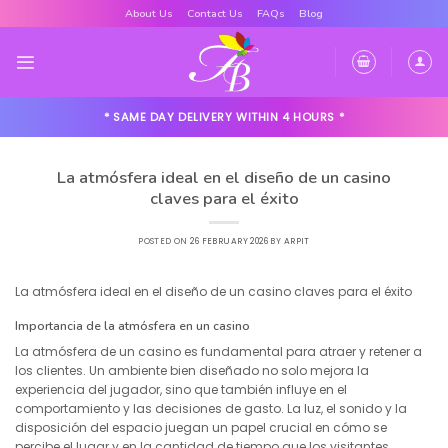
Skip
About Us
Contact Us
FAQs
Blog
to
content
* SAME DAY DELIVERY WITHIN 4 HOURS *
La atmósfera ideal en el diseño de un casino
claves para el éxito
POSTED ON
26 FEBRUARY 2026
BY
ARPIT
La atmósfera ideal en el diseño de un casino claves para el éxito
Importancia de la atmósfera en un casino
La atmósfera de un casino es fundamental para atraer y retener a
los clientes. Un ambiente bien diseñado no solo mejora la
experiencia del jugador, sino que también influye en el
comportamiento y las decisiones de gasto. La luz, el sonido y la
disposición del espacio juegan un papel crucial en cómo se
percibe el lugar y en la cantidad de tiempo que los visitantes