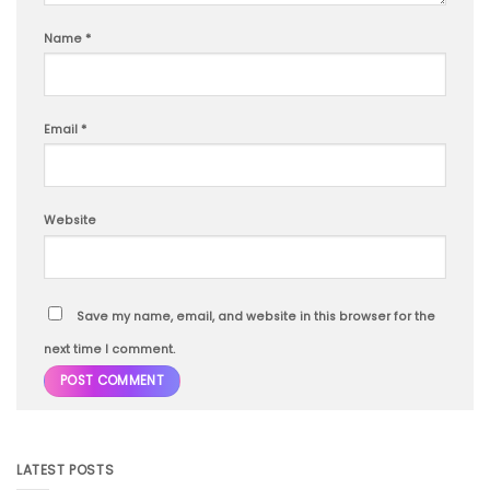
Name
*
Email
*
Website
Save my name, email, and website in this browser for the
next time I comment.
LATEST POSTS