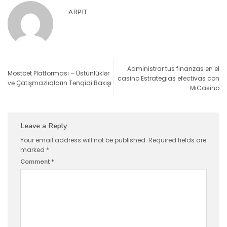
ARPIT
Administrar tus finanzas en el
Mostbet Platforması – Üstünlüklər
casino Estrategias efectivas con
və Çatışmazlıqların Tənqidi Baxışı
MiCasino
Leave a Reply
Your email address will not be published.
Required fields are
marked
*
Comment
*