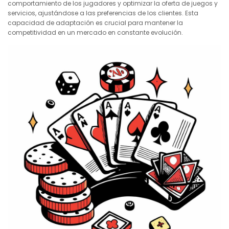
comportamiento de los jugadores y optimizar la oferta de juegos y
servicios, ajustándose a las preferencias de los clientes. Esta
capacidad de adaptación es crucial para mantener la
competitividad en un mercado en constante evolución.