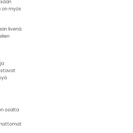
essään
la on myös
aan livenä.
elien
ja
ostavat
äsyä
en osalta
pumattomat