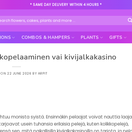
* SAME DAY DELIVERY WITHIN 4 HOURS *
rch
IONS
COMBOS & HAMPERS
PLANTS
GIFTS
opelaaminen vai kivijalkakasino
 ON
22 JUNE 2026
BY
ARPIT
htuu monista syistä. Ensinnäkin pelaajat voivat nauttia laaj
arjoavat usein tuhansia erilaisia pelejä, kuten kolikkopelejä,
ä sen, mitä paikallisilla kivijalkakasinoilla on tarjota, ja pel