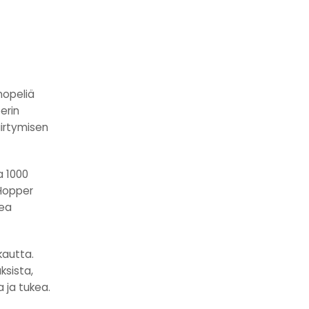
inopeliä
erin
iirtymisen
a 1000
 Hopper
kea
kautta.
ksista,
 ja tukea.