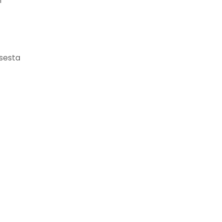
n
isesta