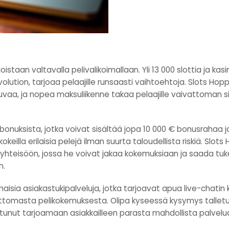
oistaan valtavalla pelivalikoimallaan. Yli 13 000 slottia ja kas
volution, tarjoaa pelaajille runsaasti vaihtoehtoja. Slots Hopp
uvaa, ja nopea maksuliikenne takaa pelaajille vaivattoman s
bonuksista, jotka voivat sisältää jopa 10 000 € bonusrahaa j
eilla erilaisia pelejä ilman suurta taloudellista riskiä. Slots
n yhteisöön, jossa he voivat jakaa kokemuksiaan ja saada tu
n.
sia asiakastukipalveluja, jotka tarjoavat apua live-chatin 
tomasta pelikokemuksesta. Olipa kyseessä kysymys talletu
outunut tarjoamaan asiakkailleen parasta mahdollista palvelua