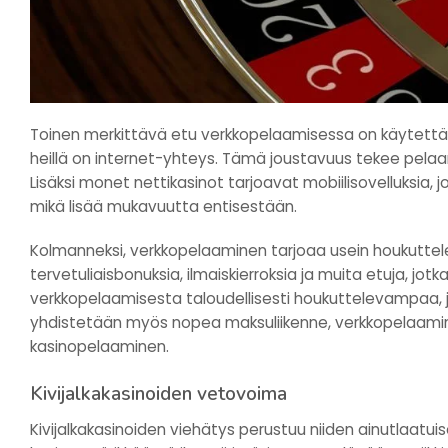
Toinen merkittävä etu verkkopelaamisessa on käytettäv
heillä on internet-yhteys. Tämä joustavuus tekee pelaa
Lisäksi monet nettikasinot tarjoavat mobiilisovelluksia,
mikä lisää mukavuutta entisestään.
Kolmanneksi, verkkopelaaminen tarjoaa usein houkuttel
tervetuliaisbonuksia, ilmaiskierroksia ja muita etuja, jotk
verkkopelaamisesta taloudellisesti houkuttelevampaa, 
yhdistetään myös nopea maksuliikenne, verkkopelaamin
kasinopelaaminen.
Kivijalkakasinoiden vetovoima
Kivijalkakasinoiden viehätys perustuu niiden ainutlaatu