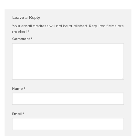
Leave a Reply
Your email address will not be published.
Required fields are
marked
*
Comment
*
Name
*
Email
*