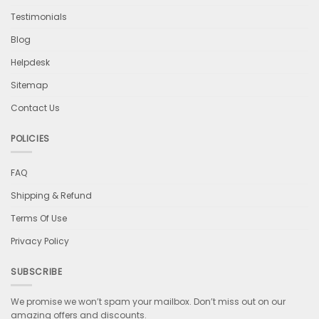
Testimonials
Blog
Helpdesk
Sitemap
Contact Us
POLICIES
FAQ
Shipping & Refund
Terms Of Use
Privacy Policy
SUBSCRIBE
We promise we won’t spam your mailbox. Don’t miss out on our
amazing offers and discounts.