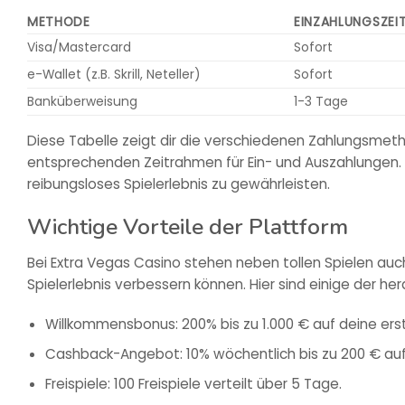
METHODE
EINZAHLUNGSZEI
Visa/Mastercard
Sofort
e-Wallet (z.B. Skrill, Neteller)
Sofort
Banküberweisung
1-3 Tage
Diese Tabelle zeigt dir die verschiedenen Zahlungsmeth
entsprechenden Zeitrahmen für Ein- und Auszahlungen. E
reibungsloses Spielerlebnis zu gewährleisten.
Wichtige Vorteile der Plattform
Bei Extra Vegas Casino stehen neben tollen Spielen auc
Spielerlebnis verbessern können. Hier sind einige der 
Willkommensbonus: 200% bis zu 1.000 € auf deine erst
Cashback-Angebot: 10% wöchentlich bis zu 200 € auf
Freispiele: 100 Freispiele verteilt über 5 Tage.