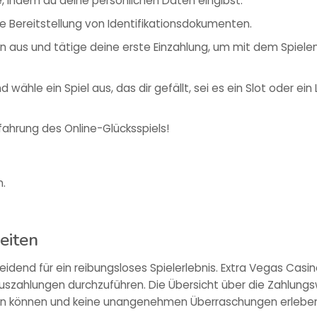
e, indem du deine persönlichen Daten eingibst.
e Bereitstellung von Identifikationsdokumenten.
aus und tätige deine erste Einzahlung, um mit dem Spiele
wähle ein Spiel aus, das dir gefällt, sei es ein Slot oder ein 
fahrung des Online-Glücksspiels!
n.
eiten
dend für ein reibungsloses Spielerlebnis. Extra Vegas Casin
Auszahlungen durchzuführen. Die Übersicht über die Zahlungs
ffen können und keine unangenehmen Überraschungen erlebe