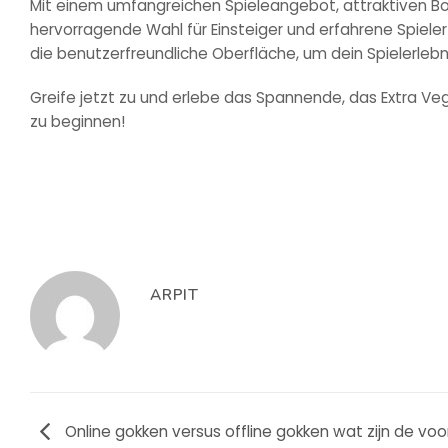
Mit einem umfangreichen Spieleangebot, attraktiven Bon
hervorragende Wahl für Einsteiger und erfahrene Spie
die benutzerfreundliche Oberfläche, um dein Spielerlebn
Greife jetzt zu und erlebe das Spannende, das Extra Veg
zu beginnen!
ARPIT
Online gokken versus offline gokken wat zijn de vo