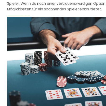
Spieler. Wenn du nach einer vertrauenswürdigen Option 
Möglichkeiten für ein spannendes Spielerlebnis bietet.