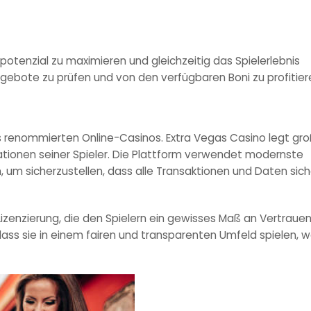
npotenzial zu maximieren und gleichzeitig das Spielerlebnis
ngebote zu prüfen und von den verfügbaren Boni zu profitier
edes renommierten Online-Casinos. Extra Vegas Casino legt g
mationen seiner Spieler. Die Plattform verwendet modernste
 um sicherzustellen, dass alle Transaktionen und Daten sic
izenzierung, die den Spielern ein gewisses Maß an Vertraue
 dass sie in einem fairen und transparenten Umfeld spielen, 