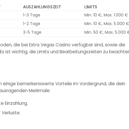
T
AUSZAHLUNGSZEIT
LIMITS
1-3 Tage
Min. 10 €, Max. 1.000 €
1-2 Tage
Min. 10 €, Max. 5.000 
3-5 Tage
Min. 50 €, Max. 5.000 
oden, die bei Extra Vegas Casino verfügbar sind, sowie die
s ist wichtig, die Limits und Bearbeitungszeiten zu beachte
h einige bemerkenswerte Vorteile im Vordergrund, die dein
herausragenden Merkmale:
e Einzahlung.
 Verluste.