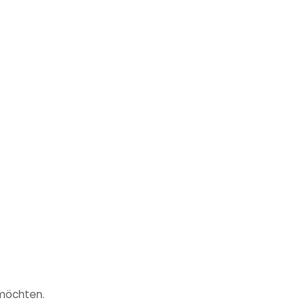
 möchten.