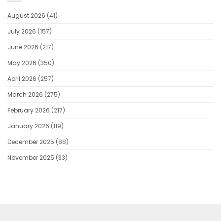
Neosurf
mobile
Casinos
experience:
Australia
August 2026
(41)
Play
your
favorite
July 2026
(157)
pokies
anytime,
June 2026
(217)
anywhere
May 2026
(350)
April 2026
(257)
March 2026
(275)
February 2026
(217)
January 2026
(119)
December 2025
(88)
November 2025
(33)