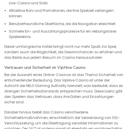
Live-Casino und Slots.
Attraktive Boni und Promotionen, die Ihre Spielzeit verlängern
können.
Benutzerfreundliche Oberfläche, die die Navigation erleichtert.
Schnelle Ein- und Auszahlungsprozesse für ein reibungsloses
Spielerlebnis.
Dieser umfangreiche Vorteil bringt nicht nur mehr Spaß ins Spiel,
sondern auch die Möglichkeit, die Gewinnchancen zu erhöhen und
das Beste aus jedem Besuch im Casino herauszuholen.
Vertrauen und Sicherheit im VipHive Casino
Bei der Auswahl eines Online-Casinos ist das Thema Sicherheit von
entscheidender Bedeutung. Das VipHive Casino ist unter der
Aufsicht der NELO Gaming Authority lizenziert, was bedeutet, dass es
strengen Sicherheitsstandards entsprechen muss. Diese Lizenz gibt
den Spielern das Vertrauen, dass ihre Daten und Einzahlungen
sicher sind.
Darüber hinaus bietet das Casino verschiedene
Sicherheitsmaßnahmen, einschließlich der Verwendung von SSL-
Verschlüsselung, um die Übertragung sensibler Informationen zu
schützen. Der 24/7-Kundensupport ist ebenfalls ein wichtiger Faktor,