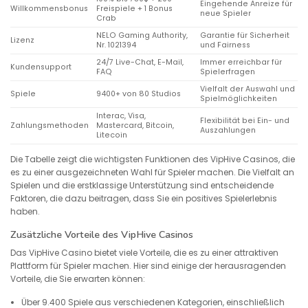
Eingehende Anreize für
Willkommensbonus
Freispiele + 1 Bonus
neue Spieler
Crab
NELO Gaming Authority,
Garantie für Sicherheit
Lizenz
Nr. 1021394
und Fairness
24/7 Live-Chat, E-Mail,
Immer erreichbar für
Kundensupport
FAQ
Spielerfragen
Vielfalt der Auswahl und
Spiele
9400+ von 80 Studios
Spielmöglichkeiten
Interac, Visa,
Flexibilität bei Ein- und
Zahlungsmethoden
Mastercard, Bitcoin,
Auszahlungen
Litecoin
Die Tabelle zeigt die wichtigsten Funktionen des VipHive Casinos, die
es zu einer ausgezeichneten Wahl für Spieler machen. Die Vielfalt an
Spielen und die erstklassige Unterstützung sind entscheidende
Faktoren, die dazu beitragen, dass Sie ein positives Spielerlebnis
haben.
Zusätzliche Vorteile des VipHive Casinos
Das VipHive Casino bietet viele Vorteile, die es zu einer attraktiven
Plattform für Spieler machen. Hier sind einige der herausragenden
Vorteile, die Sie erwarten können:
Über 9.400 Spiele aus verschiedenen Kategorien, einschließlich