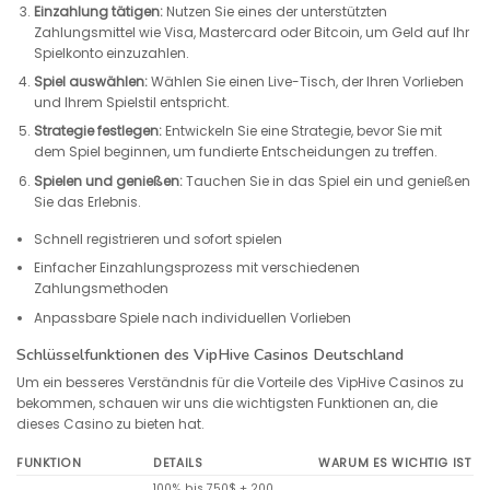
Einzahlung tätigen:
Nutzen Sie eines der unterstützten
Zahlungsmittel wie Visa, Mastercard oder Bitcoin, um Geld auf Ihr
Spielkonto einzuzahlen.
Spiel auswählen:
Wählen Sie einen Live-Tisch, der Ihren Vorlieben
und Ihrem Spielstil entspricht.
Strategie festlegen:
Entwickeln Sie eine Strategie, bevor Sie mit
dem Spiel beginnen, um fundierte Entscheidungen zu treffen.
Spielen und genießen:
Tauchen Sie in das Spiel ein und genießen
Sie das Erlebnis.
Schnell registrieren und sofort spielen
Einfacher Einzahlungsprozess mit verschiedenen
Zahlungsmethoden
Anpassbare Spiele nach individuellen Vorlieben
Schlüsselfunktionen des VipHive Casinos Deutschland
Um ein besseres Verständnis für die Vorteile des VipHive Casinos zu
bekommen, schauen wir uns die wichtigsten Funktionen an, die
dieses Casino zu bieten hat.
FUNKTION
DETAILS
WARUM ES WICHTIG IST
100% bis 750$ + 200