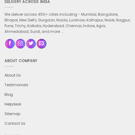
DELIVERY ACROSS INDIA
We deliver across 450+ cities including -
Mumbai, Bangalore,
Bhopal, New Delhi, Gurgaon, Noida, Lucknow, Kolhapur, Nasik, Nagpur,
Pune, Trichy, Kolkata, Hyderabad, Chennai, Indore, Agra,
Ahmedabad, Surat, and more ...
ABOUT COMPANY
About Us
Testimonials
Blog
Helpdesk
Sitemap
Contact Us