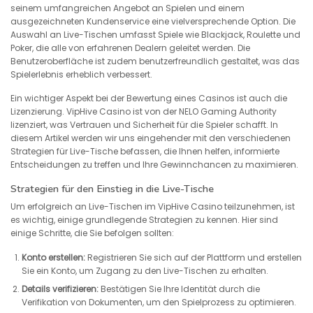
seinem umfangreichen Angebot an Spielen und einem
ausgezeichneten Kundenservice eine vielversprechende Option. Die
Auswahl an Live-Tischen umfasst Spiele wie Blackjack, Roulette und
Poker, die alle von erfahrenen Dealern geleitet werden. Die
Benutzeroberfläche ist zudem benutzerfreundlich gestaltet, was das
Spielerlebnis erheblich verbessert.
Ein wichtiger Aspekt bei der Bewertung eines Casinos ist auch die
Lizenzierung. VipHive Casino ist von der NELO Gaming Authority
lizenziert, was Vertrauen und Sicherheit für die Spieler schafft. In
diesem Artikel werden wir uns eingehender mit den verschiedenen
Strategien für Live-Tische befassen, die Ihnen helfen, informierte
Entscheidungen zu treffen und Ihre Gewinnchancen zu maximieren.
Strategien für den Einstieg in die Live-Tische
Um erfolgreich an Live-Tischen im VipHive Casino teilzunehmen, ist
es wichtig, einige grundlegende Strategien zu kennen. Hier sind
einige Schritte, die Sie befolgen sollten:
Konto erstellen:
Registrieren Sie sich auf der Plattform und erstellen
Sie ein Konto, um Zugang zu den Live-Tischen zu erhalten.
Details verifizieren:
Bestätigen Sie Ihre Identität durch die
Verifikation von Dokumenten, um den Spielprozess zu optimieren.