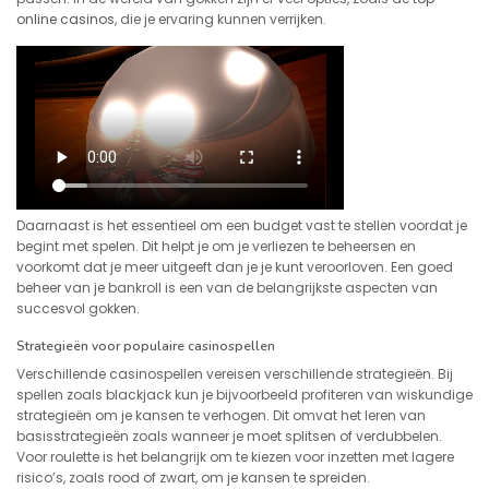
online casinos
, die je ervaring kunnen verrijken.
Daarnaast is het essentieel om een budget vast te stellen voordat je
begint met spelen. Dit helpt je om je verliezen te beheersen en
voorkomt dat je meer uitgeeft dan je je kunt veroorloven. Een goed
beheer van je bankroll is een van de belangrijkste aspecten van
succesvol gokken.
Strategieën voor populaire casinospellen
Verschillende casinospellen vereisen verschillende strategieën. Bij
spellen zoals blackjack kun je bijvoorbeeld profiteren van wiskundige
strategieën om je kansen te verhogen. Dit omvat het leren van
basisstrategieën zoals wanneer je moet splitsen of verdubbelen.
Voor roulette is het belangrijk om te kiezen voor inzetten met lagere
risico’s, zoals rood of zwart, om je kansen te spreiden.