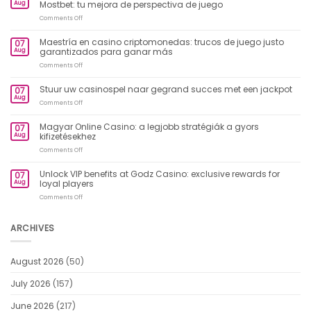
Aug
Mostbet: tu mejora de perspectiva de juego
on
Comments Off
Desbloquea
bonos
Maestría en casino criptomonedas: trucos de juego justo
07
de
Aug
garantizados para ganar más
casino
que
on
Comments Off
cambian
Maestría
el
en
Stuur uw casinospel naar gegrand succes met een jackpot
07
juego
casino
Aug
en
criptomonedas:
on
Comments Off
Mostbet:
trucos
Stuur
tu
de
uw
Magyar Online Casino: a legjobb stratégiák a gyors
mejora
07
juego
casinospel
Aug
kifizetésekhez
de
justo
naar
perspectiva
garantizados
gegrand
on
Comments Off
de
para
succes
Magyar
juego
ganar
met
Online
Unlock VIP benefits at Godz Casino: exclusive rewards for
más
07
een
Casino:
Aug
loyal players
jackpot
a
legjobb
on
Comments Off
stratégiák
Unlock
a
VIP
gyors
benefits
ARCHIVES
kifizetésekhez
at
Godz
Casino:
August 2026
(50)
exclusive
rewards
for
July 2026
(157)
loyal
players
June 2026
(217)