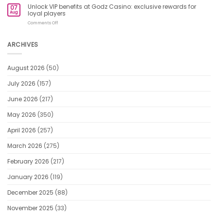
met
Online
Unlock VIP benefits at Godz Casino: exclusive rewards for
más
07
een
Casino:
Aug
loyal players
jackpot
a
legjobb
on
Comments Off
stratégiák
Unlock
a
VIP
gyors
benefits
ARCHIVES
kifizetésekhez
at
Godz
Casino:
August 2026
(50)
exclusive
rewards
for
July 2026
(157)
loyal
players
June 2026
(217)
May 2026
(350)
April 2026
(257)
March 2026
(275)
February 2026
(217)
January 2026
(119)
December 2025
(88)
November 2025
(33)