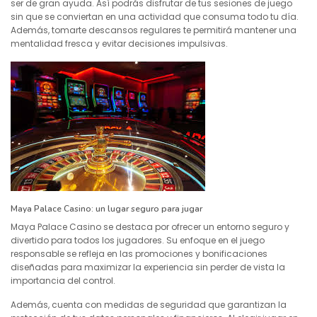
ser de gran ayuda. Así podrás disfrutar de tus sesiones de juego
sin que se conviertan en una actividad que consuma todo tu día.
Además, tomarte descansos regulares te permitirá mantener una
mentalidad fresca y evitar decisiones impulsivas.
Maya Palace Casino: un lugar seguro para jugar
Maya Palace Casino se destaca por ofrecer un entorno seguro y
divertido para todos los jugadores. Su enfoque en el juego
responsable se refleja en las promociones y bonificaciones
diseñadas para maximizar la experiencia sin perder de vista la
importancia del control.
Además, cuenta con medidas de seguridad que garantizan la