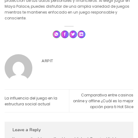
protección de tus datos personales y financieros. Al elegir jugar en
Maya Palace, puedes disfrutar de una amplia variedad de juegos
mientras te mantienes enfocado en un juego responsable y
consciente.
ARPIT
Comparativa entre casinos
La influencia del juego en la
online y offline ¿Cuál es la mejor
estructura social actual
opción para ti Hot Slice
Leave a Reply