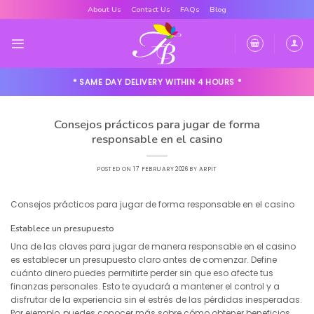
Skip
About Us
Contact Us
FAQs
Blog
to
content
* SAME DAY DELIVERY WITHIN 4 HOURS *
Consejos prácticos para jugar de forma
responsable en el casino
POSTED ON
17 FEBRUARY 2026
BY
ARPIT
Consejos prácticos para jugar de forma responsable en el casino
Establece un presupuesto
Una de las claves para jugar de manera responsable en el casino
es establecer un presupuesto claro antes de comenzar. Define
cuánto dinero puedes permitirte perder sin que eso afecte tus
finanzas personales. Esto te ayudará a mantener el control y a
disfrutar de la experiencia sin el estrés de las pérdidas inesperadas.
Por ejemplo, puedes conocer más sobre cómo obtener beneficios