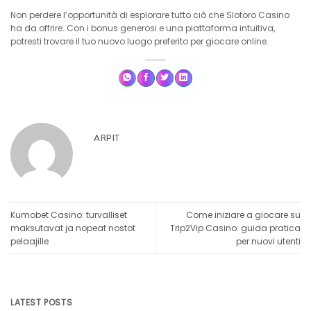
Non perdere l’opportunità di esplorare tutto ciò che Slotoro Casino
ha da offrire. Con i bonus generosi e una piattaforma intuitiva,
potresti trovare il tuo nuovo luogo preferito per giocare online.
ARPIT
Kumobet Casino: turvalliset
Come iniziare a giocare su
maksutavat ja nopeat nostot
Trip2Vip Casino: guida pratica
pelaajille
per nuovi utenti
LATEST POSTS