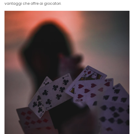
vantaggi che offre ai giocatori.