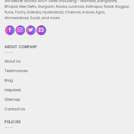
We deliver across 450+ cities including -
Mumbai, Bangalore,
Bhopal, New Delhi, Gurgaon, Noida, Lucknow, Kolhapur, Nasik, Nagpur,
Pune, Trichy, Kolkata, Hyderabad, Chennai, Indore, Agra,
Ahmedabad, Surat, and more ...
ABOUT COMPANY
About Us
Testimonials
Blog
Helpdesk
Sitemap
Contact Us
POLICIES