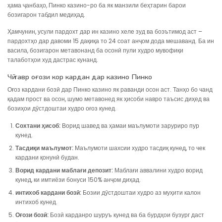
ҳама ҷанбаҳо, Пинко казино-ро ба як манзили беҳтарин барои
бозигарон табдил медиҳад.
Ҳамчунин, усули пардохт дар ин казино хеле зуд ва боэътимод аст –
пардохтҳо дар давоми 15 дақиқа то 24 соат анҷом дода мешаванд. Ба ин
васила, бозигарон метавонанд ба осонӣ пули худро мувофиқи
талаботҳои худ дастрас кунанд.
Чӣ тавр оғози кор кардан дар казино Пинко
Оғоз кардани бозӣ дар Пинко казино як раванди осон аст. Танҳо бо чанд
қадам прост ва осон, шумо метавонед як ҳисоби навро таъсис диҳед ва
бозиҳои дӯстдоштаи худро оғоз кунед.
Сохтани ҳисоб:
Ворид шавед ва ҳамаи маълумоти заруриро пур
кунед.
Тасдиқи маълумот:
Маълумоти шахсии худро тасдиқ кунед, то чек
кардани қонунӣ будан.
Ворид кардани маблағи депозит:
Маблағи аввалини худро ворид
кунед, ки имтиёзи бонуси 150% анҷом диҳад.
интихоб кардани бозӣ:
Бозии дӯстдоштаи худро аз муҳити калон
интихоб кунед.
Оғози бозӣ:
Бозӣ карданро шуруъ кунед ва ба бурдҳои бузург даст