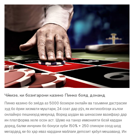
Чӣ чизе, ки бозигарони казино Пинко бояд донанд
Пинко казино бо зиёда аз 5000 бозиҳои онлайн ва таъмини дастрасии
зуд бо ёрии хизмати муштари, 24 соат дар рӯз, як интихобгоҳи аълои
онлайнро пешниҳод мекунад. Ворид шудан ва шенасоии вазифаҳо дар
ин платформа хеле осон аст. Шумо на танҳо имконияти бозӣ кардан
доред, балки инчунин бо бонуси хуби 150% + 250 спинҳои озод шод
мегардед, ки бо ҳар иваз кардани маблағи депозит қабул мешаванд. Ин