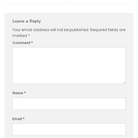
Leave a Reply
Your email address will not be published.
Required fields are
marked
*
Comment
*
Name
*
Email
*