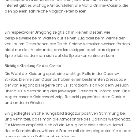
Internet gibt es wichtige Anlaufstellen wie
Mafia Online-Casino
, die
den Spielern zahlreiche Möglichkeiten bieten.
Ein respektvoller Umgang zeigt sich in kleinen Gesten, wie
beispielsweise beim Warten auf seinen Zug oder beim Vermeiden
von lauten Gesprächen am Tisch. Solche Verhaltensweisen fördern
nicht nur das Miteinander, sondern steigern auch das eigene
Spielerlebnis, da man sich auf die Spiele konzentrieren kann.
Richtige Kleidung für das Casino
Die Wahl der Kleidung spielt eine wichtige Rolle in der Casino-
Etikette. Die meisten Casinos haben einen bestimmten Dresscode,
der von elegant bis leger reicht. Es ist ratsam, sich vor dem Besuch
über die Kleiderordnung des jeweiligen Casinos zu informieren. Eine
angemessene Kleiderwahl zeigt Respekt gegenüber dem Casino
und anderen Gästen.
Ein gepflegtes Erscheinungsbild trägt zur positiven Stimmung bei
und vermittelt, dass man die Atmosphäre des Casinos wertschätzt.
Für Männer empfiehlt sich oft ein Anzug oder eine schicke Hemd-
Hose-Kombination, während Frauen mit einem eleganten Kleid oder
einem schicken Outfit punkten können.