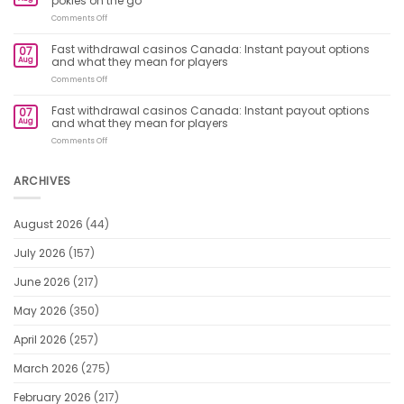
pokies on the go
NZ
to
stands
on
Comments Off
winning
out:
Rocket
real
an
Casino
Fast withdrawal casinos Canada: Instant payout options
money
07
honest
Australia
slots
Aug
and what they mean for players
review
mobile
of
experience:
on
Comments Off
features
play
Fast
and
real
withdrawal
Fast withdrawal casinos Canada: Instant payout options
benefits
07
money
casinos
Aug
and what they mean for players
pokies
Canada:
on
Instant
on
Comments Off
the
payout
Fast
go
options
withdrawal
and
casinos
ARCHIVES
what
Canada:
they
Instant
mean
payout
for
August 2026
(44)
options
players
and
what
July 2026
(157)
they
mean
June 2026
(217)
for
players
May 2026
(350)
April 2026
(257)
March 2026
(275)
February 2026
(217)