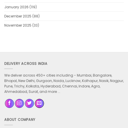
January 2026
(119)
December 2025
(88)
November 2025
(33)
DELIVERY ACROSS INDIA
We deliver across 450+ cities including -
Mumbai, Bangalore,
Bhopal, New Delhi, Gurgaon, Noida, Lucknow, Kolhapur, Nasik, Nagpur,
Pune, Trichy, Kolkata, Hyderabad, Chennai, Indore, Agra,
Ahmedabad, Surat, and more ...
ABOUT COMPANY