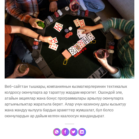
Веб-сайттан тышкары, компаниянын кызматкерлеринин техтикалык
колдоосу оюнчуларга ар тараптуу жардам көрсөтөт. Ошондой эле,
атайын акциялар жана бонус программалары аркылуу оюнчуларга
артыкчылыктар жаратыла берет. Алар үчүн казинону дагы кызыктуу
жана жандуу кылууга бардык аракеттер жумшалат, бул болсо
оюнчулардын ар дайым келген каалоосун жандандырат.