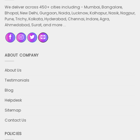
We deliver across 450+ cities including -
Mumbai, Bangalore,
Bhopal, New Delhi, Gurgaon, Noida, Lucknow, Kolhapur, Nasik, Nagpur,
Pune, Trichy, Kolkata, Hyderabad, Chennai, Indore, Agra,
Ahmedabad, Surat, and more ...
ABOUT COMPANY
About Us
Testimonials
Blog
Helpdesk
Sitemap
Contact Us
POLICIES