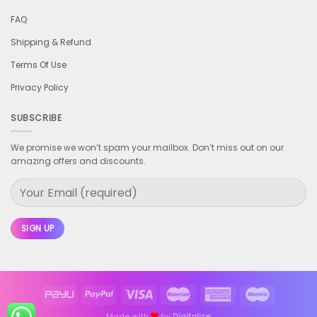
FAQ
Shipping & Refund
Terms Of Use
Privacy Policy
SUBSCRIBE
We promise we won’t spam your mailbox. Don’t miss out on our
amazing offers and discounts.
Made with
by
Digitalize