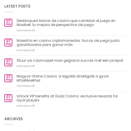
LATEST POSTS
Desbloquea bonos de casino que cambian el juego en
07
Aug
Mostbet: tu mejora de perspectiva de juego
on
Comments Off
Desbloquea
bonos
Maestría en casino criptomonedas: trucos de juego justo
07
de
Aug
garantizados para ganar más
casino
que
on
Comments Off
cambian
Maestría
el
en
Stuur uw casinospel naar gegrand succes met een jackpot
07
juego
casino
Aug
en
criptomonedas:
on
Comments Off
Mostbet:
trucos
Stuur
tu
de
uw
Magyar Online Casino: a legjobb stratégiák a gyors
mejora
07
juego
casinospel
Aug
kifizetésekhez
de
justo
naar
perspectiva
garantizados
gegrand
on
Comments Off
de
para
succes
Magyar
juego
ganar
met
Online
Unlock VIP benefits at Godz Casino: exclusive rewards for
más
07
een
Casino:
Aug
loyal players
jackpot
a
legjobb
on
Comments Off
stratégiák
Unlock
a
VIP
gyors
benefits
ARCHIVES
kifizetésekhez
at
Godz
Casino: