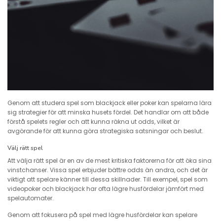
Genom att studera spel som blackjack eller poker kan spelarna lära
sig strategier för att minska husets fördel. Det handlar om att både
förstå spelets regler och att kunna räkna ut odds, vilket är
avgörande för att kunna göra strategiska satsningar och beslut.
Välj rätt spel
Att välja rätt spel är en av de mest kritiska faktorerna för att öka sina
vinstchanser. Vissa spel erbjuder bättre odds än andra, och det är
viktigt att spelare känner till dessa skillnader. Till exempel, spel som
videopoker och blackjack har ofta lägre husfördelar jämfört med
spelautomater.
Genom att fokusera på spel med lägre husfördelar kan spelare