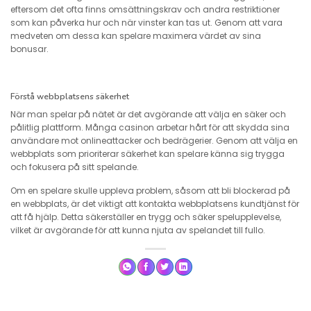
eftersom det ofta finns omsättningskrav och andra restriktioner
som kan påverka hur och när vinster kan tas ut. Genom att vara
medveten om dessa kan spelare maximera värdet av sina
bonusar.
Förstå webbplatsens säkerhet
När man spelar på nätet är det avgörande att välja en säker och
pålitlig plattform. Många casinon arbetar hårt för att skydda sina
användare mot onlineattacker och bedrägerier. Genom att välja en
webbplats som prioriterar säkerhet kan spelare känna sig trygga
och fokusera på sitt spelande.
Om en spelare skulle uppleva problem, såsom att bli blockerad på
en webbplats, är det viktigt att kontakta webbplatsens kundtjänst för
att få hjälp. Detta säkerställer en trygg och säker spelupplevelse,
vilket är avgörande för att kunna njuta av spelandet till fullo.