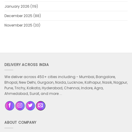
January 2026
(119)
December 2025
(88)
November 2025
(33)
DELIVERY ACROSS INDIA
We deliver across 450+ cities including -
Mumbai, Bangalore,
Bhopal, New Delhi, Gurgaon, Noida, Lucknow, Kolhapur, Nasik, Nagpur,
Pune, Trichy, Kolkata, Hyderabad, Chennai, Indore, Agra,
Ahmedabad, Surat, and more ...
ABOUT COMPANY