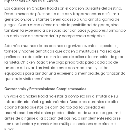
Experiencias Únicas en el Casino
Los casinos en Chicken Road son el corazón pulsante del destino.
Desde mesas de póker hasta ruletas y tragamonedas de última
generación, los visitantes tienen acceso a una amplia gama de
juegos. Cada mesa ofrece no solo la posibilidad de ganar, sino
también la experiencia de socializar con otros jugadores, formando
un ambiente de camaradería y competencia amigable.
Además, muchos de los casinos organizan eventos especiales,
torneos y noches temáticas que atraen a multitudes. Ya sea que
prefieras la adrenalina de un torneo de póker o la emoción de girar
la ruleta, Chicken Road tiene algo preparado para cada tipo de
amante del azar. Las instalaciones son modernas y están
equipadas para brindar una experiencia memorable, garantizando
que cada visita sea única.
Gastronomía y Entretenimiento Complementarios
Un viaje a Chicken Road no estaría completo sin disfrutar de su
extraordinaria oferta gastronómica. Desde restaurantes de alta
cocina hasta puestos de comida rápida, la variedad es
asombrosa. Los visitantes pueden disfrutar de una cena gourmet
antes de dirigirse a la acción del casino, o simplemente relajarse
con una bebida y apreciar las múltiples opciones que ofrece el
lugar.