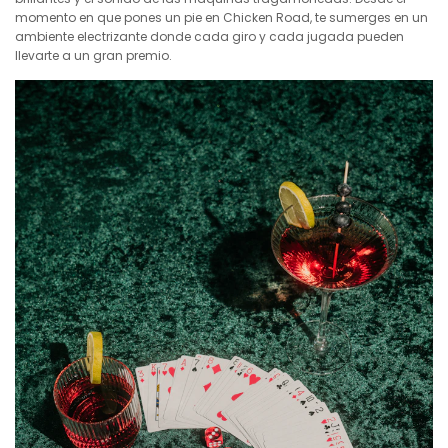
momento en que pones un pie en Chicken Road, te sumerges en un
ambiente electrizante donde cada giro y cada jugada pueden
llevarte a un gran premio.