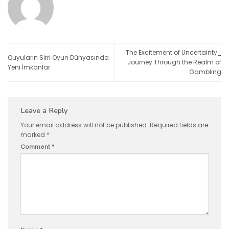
The Excitement of Uncertainty_
Quyuların Sirri Oyun Dünyasında
Journey Through the Realm of
Yeni İmkanlar
Gambling
Leave a Reply
Your email address will not be published.
Required fields are
marked
*
Comment
*