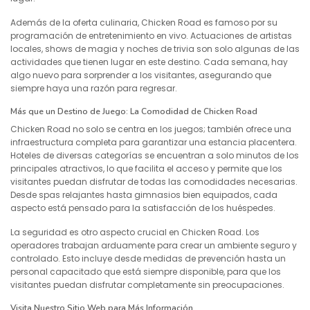
Además de la oferta culinaria, Chicken Road es famoso por su
programación de entretenimiento en vivo. Actuaciones de artistas
locales, shows de magia y noches de trivia son solo algunas de las
actividades que tienen lugar en este destino. Cada semana, hay
algo nuevo para sorprender a los visitantes, asegurando que
siempre haya una razón para regresar.
Más que un Destino de Juego: La Comodidad de Chicken Road
Chicken Road no solo se centra en los juegos; también ofrece una
infraestructura completa para garantizar una estancia placentera.
Hoteles de diversas categorías se encuentran a solo minutos de los
principales atractivos, lo que facilita el acceso y permite que los
visitantes puedan disfrutar de todas las comodidades necesarias.
Desde spas relajantes hasta gimnasios bien equipados, cada
aspecto está pensado para la satisfacción de los huéspedes.
La seguridad es otro aspecto crucial en Chicken Road. Los
operadores trabajan arduamente para crear un ambiente seguro y
controlado. Esto incluye desde medidas de prevención hasta un
personal capacitado que está siempre disponible, para que los
visitantes puedan disfrutar completamente sin preocupaciones.
Visita Nuestro Sitio Web para Más Información