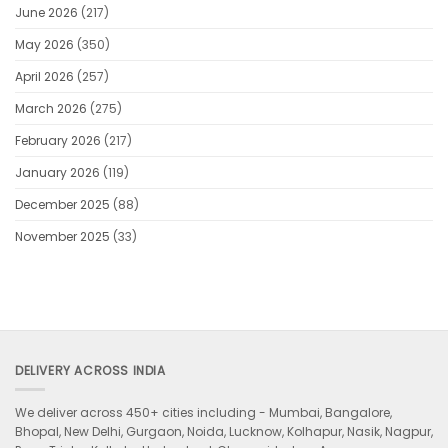
June 2026
(217)
for
players
May 2026
(350)
April 2026
(257)
March 2026
(275)
February 2026
(217)
January 2026
(119)
December 2025
(88)
November 2025
(33)
DELIVERY ACROSS INDIA
We deliver across 450+ cities including -
Mumbai, Bangalore,
Bhopal, New Delhi, Gurgaon, Noida, Lucknow, Kolhapur, Nasik, Nagpur,