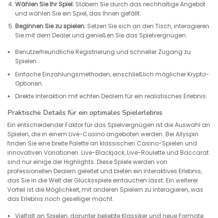
Wählen Sie Ihr Spiel:
Stöbern Sie durch das reichhaltige Angebot
und wählen Sie ein Spiel, das Ihnen gefällt.
Beginnen Sie zu spielen:
Setzen Sie sich an den Tisch, interagieren
Sie mit dem Dealer und genießen Sie das Spielvergnügen.
Benutzerfreundliche Registrierung und schneller Zugang zu
Spielen.
Einfache Einzahlungsmethoden, einschließlich möglicher Krypto-
Optionen.
Direkte Interaktion mit echten Dealern für ein realistisches Erlebnis.
Praktische Details für ein optimales Spielerlebnis
Ein entscheidender Faktor für das Spielvergnügen ist die Auswahl an
Spielen, die in einem Live-Casino angeboten werden. Bei Allyspin
finden Sie eine breite Palette an klassischen Casino-Spielen und
innovativen Variationen. Live-Blackjack, Live-Roulette und Baccarat
sind nur einige der Highlights. Diese Spiele werden von
professionellen Dealern geleitet und bieten ein interaktives Erlebnis,
das Sie in die Welt der Glücksspiele eintauchen lässt. Ein weiterer
Vorteil ist die Möglichkeit, mit anderen Spielern zu interagieren, was
das Erlebnis noch geselliger macht.
Vielfalt an Spielen, darunter beliebte Klassiker und neue Formate.