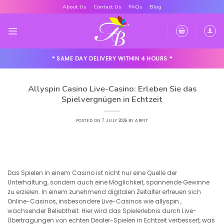
Skip
About Us
Contact Us
FAQs
Blog
to
content
* SAME DAY DELIVERY WITHIN 4 HOURS *
Allyspin Casino Live-Casino: Erleben Sie das
Spielvergnügen in Echtzeit
POSTED ON
7 JULY 2026
BY
ARPIT
Das Spielen in einem Casino ist nicht nur eine Quelle der
Unterhaltung, sondern auch eine Möglichkeit, spannende Gewinne
zu erzielen. In einem zunehmend digitalen Zeitalter erfreuen sich
Online-Casinos, insbesondere Live-Casinos wie
allyspin
,
wachsender Beliebtheit. Hier wird das Spielerlebnis durch Live-
Übertragungen von echten Dealer-Spielen in Echtzeit verbessert, was