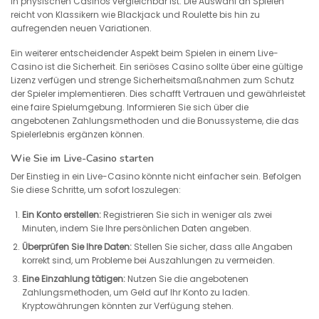
in physischen Casinos vergleichbar ist. Die Auswahl an Spielen
reicht von Klassikern wie Blackjack und Roulette bis hin zu
aufregenden neuen Variationen.
Ein weiterer entscheidender Aspekt beim Spielen in einem Live-
Casino ist die Sicherheit. Ein seriöses Casino sollte über eine gültige
Lizenz verfügen und strenge Sicherheitsmaßnahmen zum Schutz
der Spieler implementieren. Dies schafft Vertrauen und gewährleistet
eine faire Spielumgebung. Informieren Sie sich über die
angebotenen Zahlungsmethoden und die Bonussysteme, die das
Spielerlebnis ergänzen können.
Wie Sie im Live-Casino starten
Der Einstieg in ein Live-Casino könnte nicht einfacher sein. Befolgen
Sie diese Schritte, um sofort loszulegen:
Ein Konto erstellen:
Registrieren Sie sich in weniger als zwei
Minuten, indem Sie Ihre persönlichen Daten angeben.
Überprüfen Sie Ihre Daten:
Stellen Sie sicher, dass alle Angaben
korrekt sind, um Probleme bei Auszahlungen zu vermeiden.
Eine Einzahlung tätigen:
Nutzen Sie die angebotenen
Zahlungsmethoden, um Geld auf Ihr Konto zu laden.
Kryptowährungen könnten zur Verfügung stehen.