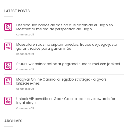
LATEST POSTS
Desbloquea bonos de casino que cambian el juego en
07
Aug
Mostbet: tu mejora de perspectiva de juego
on
Comments Off
Desbloquea
bonos
Maestría en casino criptomonedas: trucos de juego justo
07
de
Aug
garantizados para ganar más
casino
que
on
Comments Off
cambian
Maestría
el
en
Stuur uw casinospel naar gegrand succes met een jackpot
07
juego
casino
Aug
en
criptomonedas:
on
Comments Off
Mostbet:
trucos
Stuur
tu
de
uw
Magyar Online Casino: a legjobb stratégiák a gyors
mejora
07
juego
casinospel
Aug
kifizetésekhez
de
justo
naar
perspectiva
garantizados
gegrand
on
Comments Off
de
para
succes
Magyar
juego
ganar
met
Online
Unlock VIP benefits at Godz Casino: exclusive rewards for
más
07
een
Casino:
Aug
loyal players
jackpot
a
legjobb
on
Comments Off
stratégiák
Unlock
a
VIP
gyors
benefits
ARCHIVES
kifizetésekhez
at
Godz