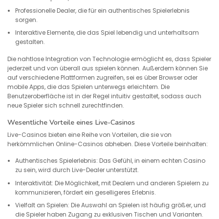
Professionelle Dealer, die für ein authentisches Spielerlebnis
sorgen.
Interaktive Elemente, die das Spiel lebendig und unterhaltsam
gestalten.
Die nahtlose Integration von Technologie ermöglicht es, dass Spieler
jederzeit und von überall aus spielen können. Außerdem können Sie
auf verschiedene Plattformen zugreifen, sei es über Browser oder
mobile Apps, die das Spielen unterwegs erleichtern. Die
Benutzeroberfläche ist in der Regel intuitiv gestaltet, sodass auch
neue Spieler sich schnell zurechtfinden.
Wesentliche Vorteile eines Live-Casinos
Live-Casinos bieten eine Reihe von Vorteilen, die sie von
herkömmlichen Online-Casinos abheben. Diese Vorteile beinhalten:
Authentisches Spielerlebnis: Das Gefühl, in einem echten Casino
zu sein, wird durch Live-Dealer unterstützt.
Interaktivität: Die Möglichkeit, mit Dealern und anderen Spielern zu
kommunizieren, fördert ein geselligeres Erlebnis.
Vielfalt an Spielen: Die Auswahl an Spielen ist häufig größer, und
die Spieler haben Zugang zu exklusiven Tischen und Varianten.