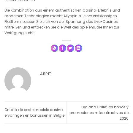
Die Kombination aus einem authentischen Casino-Erlebnis und
modernen Technologien macht Allyspin zu einer erstklassigen
Plattform. Lassen Sie sich von der Spannung des Live-Casinos
mitreißen und entdecken Sie die Welt des Spielens, die Ihnen zur
Verfügung steht!
ARPIT
Legiano Chile: los bonos y
Ontdek de beste mobiele casino
promociones más atractivos de
ervaringen en bonussen in België
2026